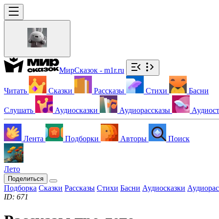
МирСказок - m1r.ru
Читать
Сказки
Рассказы
Стихи
Басни
Слушать
Аудиосказки
Аудиорассказы
Аудиос
Лента
Подборки
Авторы
Поиск
Лето
Поделиться
Подборка
Сказки
Рассказы
Стихи
Басни
Аудиосказки
Аудиорас
ID: 671