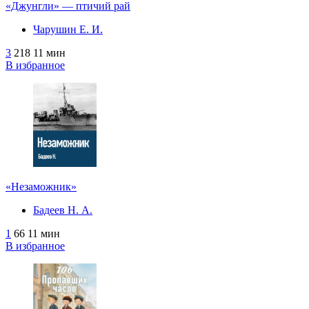
«Джунгли» — птичий рай
Чарушин Е. И.
3
218
11 мин
В избранное
«Незаможник»
Бадеев Н. А.
1
66
11 мин
В избранное