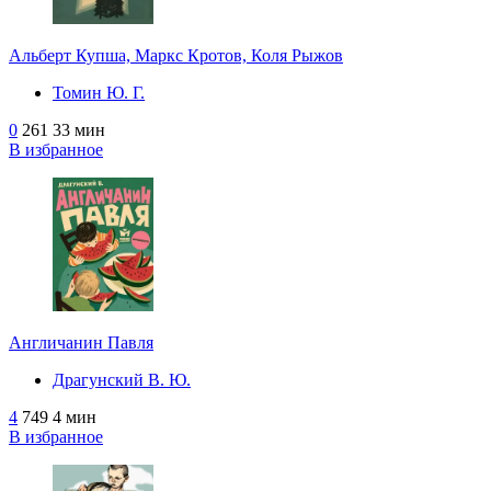
Альберт Купша, Маркс Кротов, Коля Рыжов
Томин Ю. Г.
0
261
33 мин
В избранное
Англичанин Павля
Драгунский В. Ю.
4
749
4 мин
В избранное