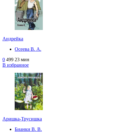
Андрейка
Осеева В. А.
0
499
23 мин
В избранное
Аришка-Трусишка
Бианки В. В.