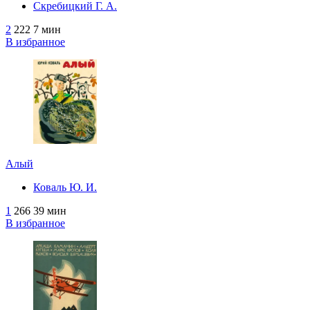
Скребицкий Г. А.
2
222
7 мин
В избранное
Алый
Коваль Ю. И.
1
266
39 мин
В избранное