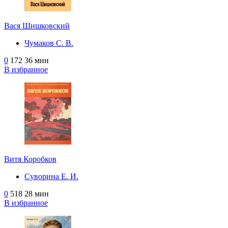
Вася Шишковский
Чумаков С. В.
0
172
36 мин
В избранное
Витя Коробков
Суворина Е. И.
0
518
28 мин
В избранное