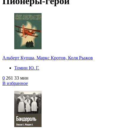
Пионеры-герои
Альберт Купша, Маркс Кротов, Коля Рыжов
Томин Ю. Г.
0
261
33 мин
В избранное