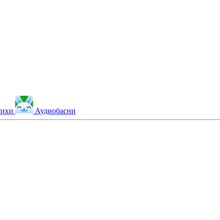
тихи
Аудиобасни