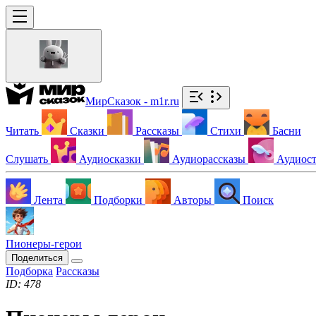
МирСказок - m1r.ru
Читать
Сказки
Рассказы
Стихи
Басни
Слушать
Аудиосказки
Аудиорассказы
Аудиос
Лента
Подборки
Авторы
Поиск
Пионеры-герои
Поделиться
Подборка
Рассказы
ID: 478