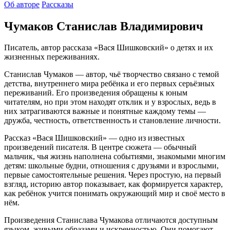
Об авторе
Рассказы
Чумаков Станислав Владимирович
Писатель, автор рассказа «Вася Шишковский» о детях и их
жизненных переживаниях.
Станислав Чумаков — автор, чьё творчество связано с темой
детства, внутреннего мира ребёнка и его первых серьёзных
переживаний. Его произведения обращены к юным
читателям, но при этом находят отклик и у взрослых, ведь в
них затрагиваются важные и понятные каждому темы —
дружба, честность, ответственность и становление личности.
Рассказ «Вася Шишковский» — одно из известных
произведений писателя. В центре сюжета — обычный
мальчик, чья жизнь наполнена событиями, знакомыми многим
детям: школьные будни, отношения с друзьями и взрослыми,
первые самостоятельные решения. Через простую, на первый
взгляд, историю автор показывает, как формируется характер,
как ребёнок учится понимать окружающий мир и своё место в
нём.
Произведения Станислава Чумакова отличаются доступным
языком, живыми образами и искренностью. Они помогают