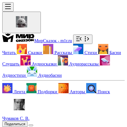
МирСказок - m1r.ru
Читать
Сказки
Рассказы
Стихи
Басни
Слушать
Аудиосказки
Аудиорассказы
Аудиостихи
Аудиобасни
Лента
Подборки
Авторы
Поиск
Чумаков С. В.
Поделиться