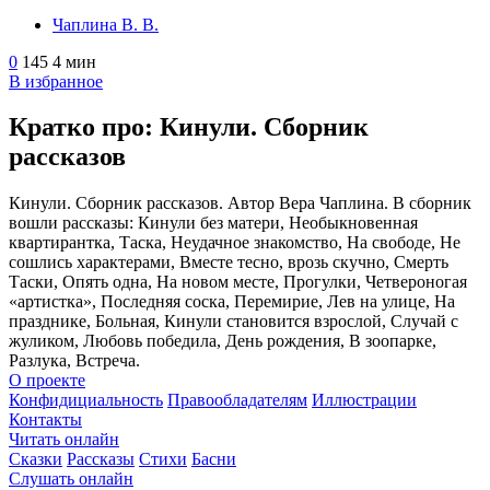
Чаплина В. В.
0
145
4 мин
В избранное
Кратко про: Кинули. Сборник
рассказов
Кинули. Сборник рассказов. Автор Вера Чаплина. В сборник
вошли рассказы: Кинули без матери, Необыкновенная
квартирантка, Таска, Неудачное знакомство, На свободе, Не
сошлись характерами, Вместе тесно, врозь скучно, Смерть
Таски, Опять одна, На новом месте, Прогулки, Четвероногая
«артистка», Последняя соска, Перемирие, Лев на улице, На
празднике, Больная, Кинули становится взрослой, Случай с
жуликом, Любовь победила, День рождения, В зоопарке,
Разлука, Встреча.
О проекте
Конфидициальность
Правообладателям
Иллюстрации
Контакты
Читать онлайн
Сказки
Рассказы
Стихи
Басни
Слушать онлайн