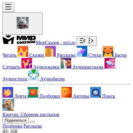
МирСказок - m1r.ru
Читать
Сказки
Рассказы
Стихи
Басни
Слушать
Аудиосказки
Аудиорассказы
Аудиостихи
Аудиобасни
Лента
Подборки
Авторы
Поиск
Кинули. Сборник рассказов
Поделиться
Подборка
Рассказы
ID: 358