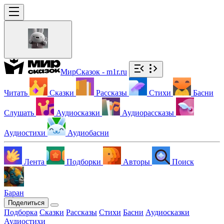
МирСказок - m1r.ru
Читать
Сказки
Рассказы
Стихи
Басни
Слушать
Аудиосказки
Аудиорассказы
Аудиостихи
Аудиобасни
Лента
Подборки
Авторы
Поиск
Баран
Поделиться
Подборка
Сказки
Рассказы
Стихи
Басни
Аудиосказки
Аудиостихи