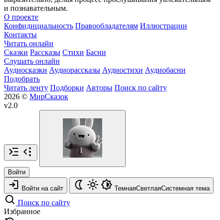
и познавательным.
О проекте
Конфидициальность
Правообладателям
Иллюстрации
Контакты
Читать онлайн
Сказки
Рассказы
Стихи
Басни
Слушать онлайн
Аудиосказки
Аудиорассказы
Аудиостихи
Аудиобасни
Подобрать
Читать ленту
Подборки
Авторы
Поиск по сайту
2026 ©
МирСказок
v2.0
Войти
Войти на сайт
Темная
Светлая
Системная
тема
Поиск по сайту
Избранное