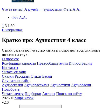
Что за вечер! А ручей — аудиостихи Фета А.А.
Фет А.А.
1
3
1:30
В избранное
Кратко про: Аудиостихи 4 класс
Стихи развивают чувство языка и помогают воспринимать
поэзию на слух.
О проекте
Конфидициальность
Правообладателям
Иллюстрации
Контакты
Читать онлайн
Сказки
Рассказы
Стихи
Басни
Слушать онлайн
Аудиосказки
Аудиорассказы
Аудиостихи
Аудиобасни
Подобрать
Читать ленту
Подборки
Авторы
Поиск по сайту
2026 ©
МирСказок
v2.0