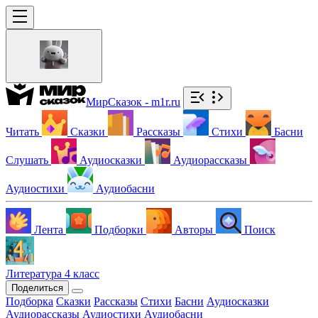
МирСказок - m1r.ru
Читать
Сказки
Рассказы
Стихи
Басни
Слушать
Аудиосказки
Аудиорассказы
Аудиостихи
Аудиобасни
Лента
Подборки
Авторы
Поиск
Литература 4 класс
Поделиться
Подборка
Сказки
Рассказы
Стихи
Басни
Аудиосказки
Аудиорассказы
Аудиостихи
Аудиобасни