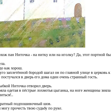
охож пан Ниточка - на нитку или на иголку? Да, этот портной б
ела.
до как хорош.
 туго заплетённой бородой шагал он по главной улице в церковь к
 постучался в дверь его дома один очень странный гость.
лыбкой Ниточка отворил дверь.
ояла одетая в пёстрые лохмотья цыганка, на ноге женщины зияла 
иться!..
куратный подпошивочный шов.
я могу прочесть твою судьбу по руке.