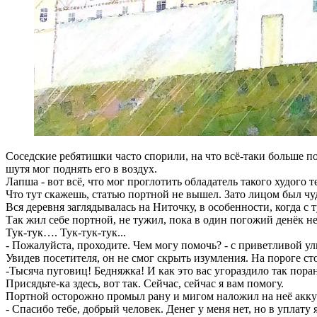
Соседские ребятишки часто спорили, на что всё-таки больше п
шутя мог поднять его в воздух.
Лапша - вот всё, что мог проглотить обладатель такого худого т
Что тут скажешь, статью портной не вышел. Зато лицом был чу
Вся деревня заглядывалась на Ниточку, в особенности, когда с
Так жил себе портной, не тужил, пока в один погожий денёк не
Тук-тук…. Тук-тук-тук...
- Пожалуйста, проходите. Чем могу помочь? - с приветливой у
Увидев посетителя, он не смог скрыть изумления. На пороге ст
-Тысяча пуговиц! Бедняжка! И как это вас угораздило так поран
Присядьте-ка здесь, вот так. Сейчас, сейчас я вам помогу.
Портной осторожно промыл рану и мигом наложил на неё ак
- Спасибо тебе, добрый человек. Денег у меня нет, но в уплату 