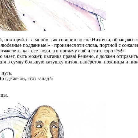
 повторяйте за мной», так говорил во сне Ниточка, обращаясь к 
юбезные подданные!» - произнеся эти слова, портной с сожален
потяжелеть, как все люди, а в придачу ещё и стать королём!»
 знает, быть может, цыганка права! Решено, я должен отправитьс
ложил в сумку большую катушку ниток, напёрсток, ножницы и ни
 путь.
Но где же он, этот запад?»
ицы.