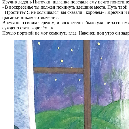
Изучив ладонь Ниточки, цыганка поведала ему нечто поистине
- В воскресенье ты должен покинуть здешние места. Путь твой 
- Простите? Я не ослышался, вы сказали «королём»? Крючки и п
цыганки никакого значения.
Время шло своим чередом, и воскресенье было уже не за горами,
суждено стать королём...»
Ночью портной не мог сомкнуть глаз. Наконец под утро он зад