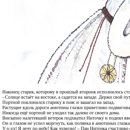
Наконец старик, которому в прошлый вторник исполнилось сто ш
- Солнце встаёт на востоке, а садится на западе. Держи свой пу
Портной поклонился старику в пояс и зашагал на запад.
Растущие вдоль дороги анютины глазки приветливо подмигивали
Никогда ещё портной не уходил так далеко от своего дома.
Внезапно налетевший ветерок подхватил Ниточку и поднял ввер
Он и глазом не успел моргнуть, как полянка в анютиных глазках
У-у-ух! Я лечу по небу! Как чудесно! – Пан Ниточка счастливо 