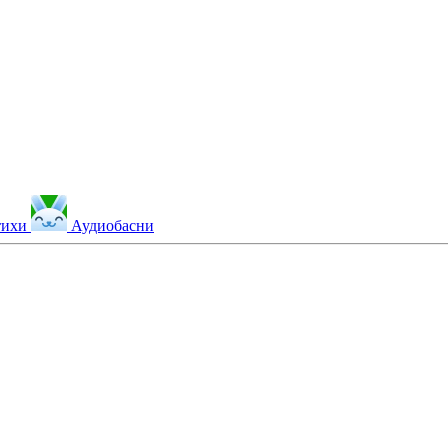
тихи
Аудиобасни