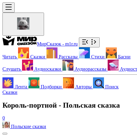
МирСказок - m1r.ru
Читать
Сказки
Рассказы
Стихи
Басни
Слушать
Аудиосказки
Аудиорассказы
Аудиос
Лента
Подборки
Авторы
Поиск
Сказки
Король-портной - Польская сказка
0
Польские сказки