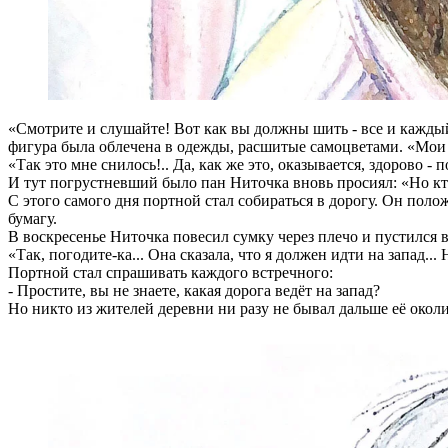
«Смотрите и слушайте! Вот как вы должны шить - все и каждый,
фигура была облечена в одежды, расшитые самоцветами. «Мои л
«Так это мне снилось!.. Да, как же это, оказывается, здорово - 
И тут погрустневший было пан Ниточка вновь просиял: «Но кто
С этого самого дня портной стал собираться в дорогу. Он по
бумагу.
В воскресенье Ниточка повесил сумку через плечо и пустился в
«Так, погодите-ка... Она сказала, что я должен идти на запад... 
Портной стал спрашивать каждого встречного:
- Простите, вы не знаете, какая дорога ведёт на запад?
Но никто из жителей деревни ни разу не бывал дальше её окол