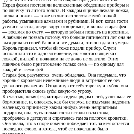
Перед феями поставили великолепные обеденные приборы и
по ящичку из литого золота. В каждом ящичке лежали ложка,
вилка и ножик — тоже из чистого золота самой тонкой
работы, усыпанные алмазами и рубинами. И вот, когда гости
уселись за стол, дверь вдруг отворилась, и вошла старая фея
— восьмая по счету, — которую забыли позвать на крестины.
А забыли ее позвать потому, что больше пятидесяти лет она не
выходила из своей башни и все думали, что она давно умерла.
Король приказал, чтобы ей тоже подали прибор. Слуги
исполнили это в одно мгновение, но золотого ящичка с
ложкой, вилкой и ножиком на ее долю не хватило. Этих
ящичков было приготовлено только семь — по одному для
каждой из семи фей.
Старая фея, разумеется, очень обиделась. Она подумала, что
король с королевой невежливые люди и встречают ее без
должного уважения. Отодвинув от себя тарелку и кубок, она
пробормотала сквозь зубы какую-то угрозу.
К счастью, юная фея, которая сидела рядом с ней, услышала ее
бормотание, и, опасаясь, как бы старуха не вздумала наделить
маленькую принцессу каким-нибудь очень неприятным
подарком, она, чуть только гости встали из-за стола,
пробралась в детскую и спряталась там за пологом кроватки.
Она знала, что в споре обычно побеждает тот, за кем остается
последнее слово, и хотела, чтоб ее пожелание было