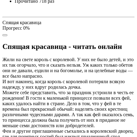
Прочитано
718 раз
Спящая красавица
Прогресс
0
%
Спящая красавица - читать онлайн
Жили на свете король с королевой. У них не было детей, и это
их так огорчало, что и сказать нельзя. Уж каких только обетов
они не давали, ездили и на богомолье, и на целебные воды —
все было напрасно.
И вот наконец, когда король с королевой потеряли всякую
надежду, у них вдруг родилась дочка.
Можете себе представить, что за праздник устроили в честь ее
рождения! В гости к маленькой принцессе позвали всех фей,
каких удалось найти в стране. Дело в том, что у фей в те
времена был прекрасный обычай: наделять своих крестниц
различными чудесными дарами. А так как фей оказалось семь,
то принцесса должна была получить от них в приданое не
меньше семи достоинств или добродетелей.
Феи и другие приглашенные съехались в королевский дворец,
где для почетных гостей был накрыт праздничный стол.