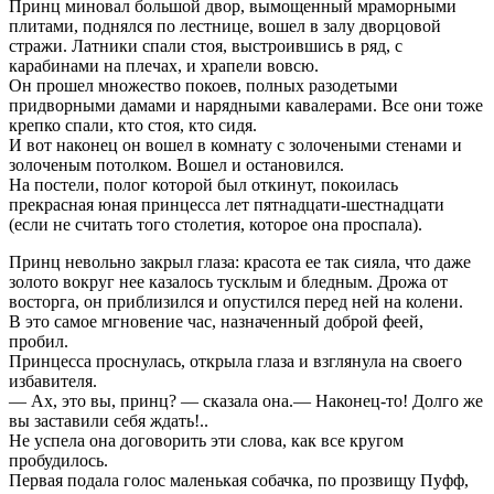
Принц миновал большой двор, вымощенный мраморными
плитами, поднялся по лестнице, вошел в залу дворцовой
стражи. Латники спали стоя, выстроившись в ряд, с
карабинами на плечах, и храпели вовсю.
Он прошел множество покоев, полных разодетыми
придворными дамами и нарядными кавалерами. Все они тоже
крепко спали, кто стоя, кто сидя.
И вот наконец он вошел в комнату с золочеными стенами и
золоченым потолком. Вошел и остановился.
На постели, полог которой был откинут, покоилась
прекрасная юная принцесса лет пятнадцати-шестнадцати
(если не считать того столетия, которое она проспала).
Принц невольно закрыл глаза: красота ее так сияла, что даже
золото вокруг нее казалось тусклым и бледным. Дрожа от
восторга, он приблизился и опустился перед ней на колени.
В это самое мгновение час, назначенный доброй феей,
пробил.
Принцесса проснулась, открыла глаза и взглянула на своего
избавителя.
— Ах, это вы, принц? — сказала она.— Наконец-то! Долго же
вы заставили себя ждать!..
Не успела она договорить эти слова, как все кругом
пробудилось.
Первая подала голос маленькая собачка, по прозвищу Пуфф,