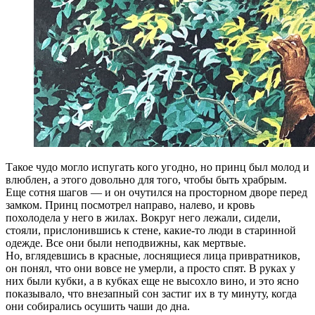
Такое чудо могло испугать кого угодно, но принц был молод и
влюблен, а этого довольно для того, чтобы быть храбрым.
Еще сотня шагов — и он очутился на просторном дворе перед
замком. Принц посмотрел направо, налево, и кровь
похолодела у него в жилах. Вокруг него лежали, сидели,
стояли, прислонившись к стене, какие-то люди в старинной
одежде. Все они были неподвижны, как мертвые.
Но, вглядевшись в красные, лоснящиеся лица привратников,
он понял, что они вовсе не умерли, а просто спят. В руках у
них были кубки, а в кубках еще не высохло вино, и это ясно
показывало, что внезапный сон застиг их в ту минуту, когда
они собирались осушить чаши до дна.