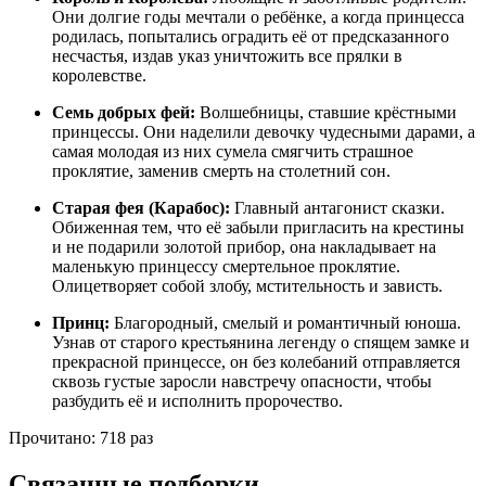
Они долгие годы мечтали о ребёнке, а когда принцесса
родилась, попытались оградить её от предсказанного
несчастья, издав указ уничтожить все прялки в
королевстве.
Семь добрых фей:
Волшебницы, ставшие крёстными
принцессы. Они наделили девочку чудесными дарами, а
самая молодая из них сумела смягчить страшное
проклятие, заменив смерть на столетний сон.
Старая фея (Карабос):
Главный антагонист сказки.
Обиженная тем, что её забыли пригласить на крестины
и не подарили золотой прибор, она накладывает на
маленькую принцессу смертельное проклятие.
Олицетворяет собой злобу, мстительность и зависть.
Принц:
Благородный, смелый и романтичный юноша.
Узнав от старого крестьянина легенду о спящем замке и
прекрасной принцессе, он без колебаний отправляется
сквозь густые заросли навстречу опасности, чтобы
разбудить её и исполнить пророчество.
Прочитано:
718 раз
Связанные подборки