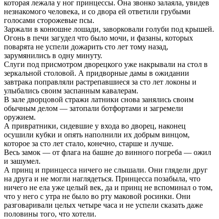
которая лежала у ног принцессы. Она звонко залаяла, увидев
незнакомого человека, и со двора ей ответили грубыми
голосами сторожевые псы.
Заржали в конюшне лошади, заворковали голуби под крышей.
Огонь в печи загудел что было мочи, и фазаны, которых
поварята не успели дожарить сто лет тому назад,
зарумянились в одну минуту.
Слуги под присмотром дворецкого уже накрывали на стол в
зеркальной столовой. А придворные дамы в ожидании
завтрака поправляли растрепавшиеся за сто лет локоны и
улыбались своим заспанным кавалерам.
В зале дворцовой стражи латники снова занялись своим
обычным делом — затопали ботфортами и загремели
оружием.
А привратники, сидевшие у входа во дворец, наконец
осушили кубки и опять наполнили их добрым винцом,
которое за сто лет стало, конечно, старше и лучше.
Весь замок — от флага на башне до винного погреба — ожил
и зашумел.
А принц и принцесса ничего не слышали. Они глядели друг
на друга и не могли наглядеться. Принцесса позабыла, что
ничего не ела уже целый век, да и принц не вспоминал о том,
что у него с утра не было во рту маковой росинки. Они
разговаривали целых четыре часа и не успели сказать даже
половины того, что хотели.