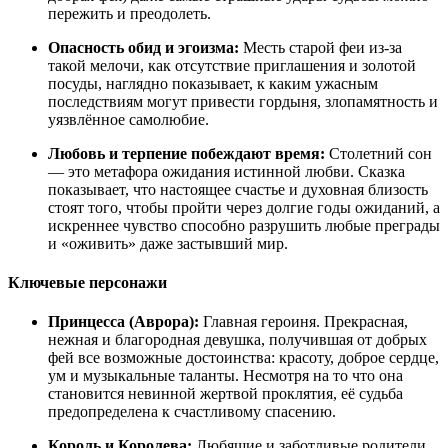
пережить и преодолеть.
Опасность обид и эгоизма:
Месть старой феи из-за
такой мелочи, как отсутствие приглашения и золотой
посуды, наглядно показывает, к каким ужасным
последствиям могут привести гордыня, злопамятность и
уязвлённое самолюбие.
Любовь и терпение побеждают время:
Столетний сон
— это метафора ожидания истинной любви. Сказка
показывает, что настоящее счастье и духовная близость
стоят того, чтобы пройти через долгие годы ожиданий, а
искреннее чувство способно разрушить любые преграды
и «оживить» даже застывший мир.
Ключевые персонажи
Принцесса (Аврора):
Главная героиня. Прекрасная,
нежная и благородная девушка, получившая от добрых
фей все возможные достоинства: красоту, доброе сердце,
ум и музыкальные таланты. Несмотря на то что она
становится невинной жертвой проклятия, её судьба
предопределена к счастливому спасению.
Король и Королева:
Любящие и заботливые родители.