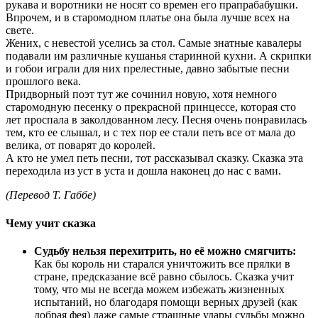
рукава и воротники не носят со времен его прапрабабушки.
Впрочем, и в старомодном платье она была лучше всех на
свете.
Жених, с невестой уселись за стол. Самые знатные кавалеры
подавали им различные кушанья старинной кухни. А скрипки
и гобои играли для них прелестные, давно забытые песни
прошлого века.
Придворный поэт тут же сочинил новую, хотя немного
старомодную песенку о прекрасной принцессе, которая сто
лет проспала в заколдованном лесу. Песня очень понравилась
тем, кто ее слышал, и с тех пор ее стали петь все от мала до
велика, от поварят до королей.
А кто не умел петь песни, тот рассказывал сказку. Сказка эта
переходила из уст в уста и дошла наконец до нас с вами.
(Перевод Т. Габбе)
Чему учит сказка
Судьбу нельзя перехитрить, но её можно смягчить:
Как бы король ни старался уничтожить все прялки в
стране, предсказание всё равно сбылось. Сказка учит
тому, что мы не всегда можем избежать жизненных
испытаний, но благодаря помощи верных друзей (как
добрая фея) даже самые страшные удары судьбы можно