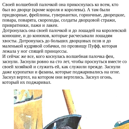
Своей волшебной палочкой она прикоснулась ко всем, кто
был во дворце (кроме короля и королевы). А там были
придворные, фрейлины, гувернантки, горничные, дворецкие,
повара, поварята, скороходы, солдаты дворцовой стражи,
привратники, пажи и лакеи.
Дотронулась она своей палочкой и до лошадей на королевской
конюшне, и до конюхов, которые расчесывали лошадям
хвосты. Дотронулась до больших дворцовых псов и до
маленькой кудрявой собачки, по прозвищу Пуфф, которая
лежала у ног спящей принцессы.
И сейчас же все, кого коснулась волшебная палочка феи,
заснули. Заснули ровно на сто лет, чтобы проснуться вместе со
своей хозяйкой и служить ей, как служили прежде. Заснули
даже куропатки и фазаны, которые поджаривались на огне.
Заснул вертел, на котором они вертелись. Заснул огонь,
который их поджаривал.