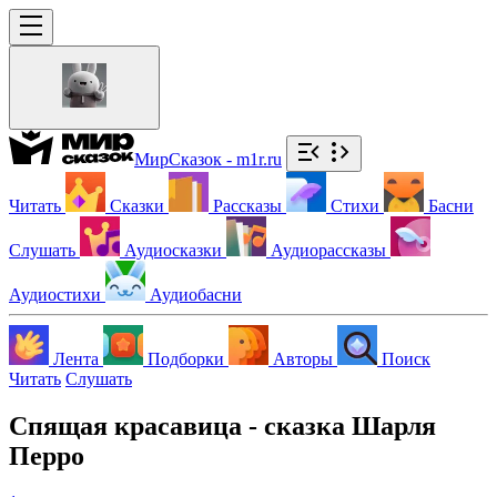
МирСказок - m1r.ru
Читать
Сказки
Рассказы
Стихи
Басни
Слушать
Аудиосказки
Аудиорассказы
Аудиостихи
Аудиобасни
Лента
Подборки
Авторы
Поиск
Читать
Слушать
Спящая красавица - сказка Шарля
Перро