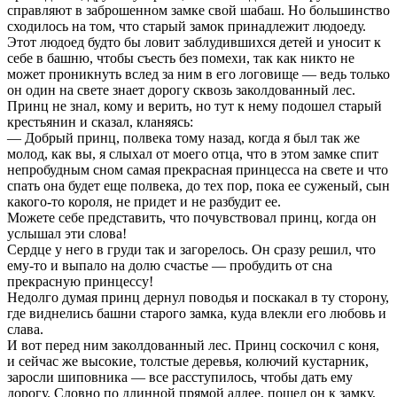
справляют в заброшенном замке свой шабаш. Но большинство
сходилось на том, что старый замок принадлежит людоеду.
Этот людоед будто бы ловит заблудившихся детей и уносит к
себе в башню, чтобы съесть без помехи, так как никто не
может проникнуть вслед за ним в его логовище — ведь только
он один на свете знает дорогу сквозь заколдованный лес.
Принц не знал, кому и верить, но тут к нему подошел старый
крестьянин и сказал, кланяясь:
— Добрый принц, полвека тому назад, когда я был так же
молод, как вы, я слыхал от моего отца, что в этом замке спит
непробудным сном самая прекрасная принцесса на свете и что
спать она будет еще полвека, до тех пор, пока ее суженый, сын
какого-то короля, не придет и не разбудит ее.
Можете себе представить, что почувствовал принц, когда он
услышал эти слова!
Сердце у него в груди так и загорелось. Он сразу решил, что
ему-то и выпало на долю счастье — пробудить от сна
прекрасную принцессу!
Недолго думая принц дернул поводья и поскакал в ту сторону,
где виднелись башни старого замка, куда влекли его любовь и
слава.
И вот перед ним заколдованный лес. Принц соскочил с коня,
и сейчас же высокие, толстые деревья, колючий кустарник,
заросли шиповника — все расступилось, чтобы дать ему
дорогу. Словно по длинной прямой аллее, пошел он к замку,