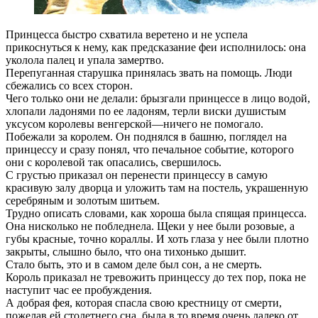
Принцесса быстро схватила веретено и не успела
прикоснуться к нему, как предсказание феи исполнилось: она
уколола палец и упала замертво.
Перепуганная старушка принялась звать на помощь. Люди
сбежались со всех сторон.
Чего только они не делали: брызгали принцессе в лицо водой,
хлопали ладонями по ее ладоням, терли виски душистым
уксусом королевы венгерской—ничего не помогало.
Побежали за королем. Он поднялся в башню, поглядел на
принцессу и сразу понял, что печальное событие, которого
они с королевой так опасались, свершилось.
С грустью приказал он перенести принцессу в самую
красивую залу дворца и уложить там на постель, украшенную
серебряным и золотым шитьем.
Трудно описать словами, как хороша была спящая принцесса.
Она нисколько не побледнела. Щеки у нее были розовые, а
губы красные, точно кораллы. И хоть глаза у нее были плотно
закрыты, слышно было, что она тихонько дышит.
Стало быть, это и в самом деле был сон, а не смерть.
Король приказал не тревожить принцессу до тех пор, пока не
наступит час ее пробуждения.
А добрая фея, которая спасла свою крестницу от смерти,
пожелав ей столетнего сна, была в то время очень далеко от