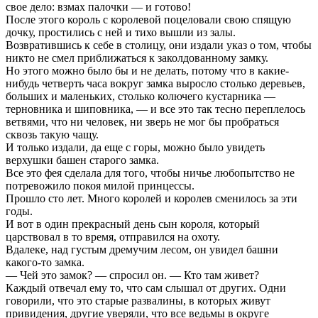
свое дело: взмах палочки — и готово!
После этого король с королевой поцеловали свою спящую
дочку, простились с ней и тихо вышли из залы.
Возвратившись к себе в столицу, они издали указ о том, чтобы
никто не смел приближаться к заколдованному замку.
Но этого можно было бы и не делать, потому что в какие-
нибудь четверть часа вокруг замка выросло столько деревьев,
больших и маленьких, столько колючего кустарника —
терновника и шиповника, — и все это так тесно переплелось
ветвями, что ни человек, ни зверь не мог бы пробраться
сквозь такую чащу.
И только издали, да еще с горы, можно было увидеть
верхушки башен старого замка.
Все это фея сделала для того, чтобы ничье любопытство не
потревожило покоя милой принцессы.
Прошло сто лет. Много королей и королев сменилось за эти
годы.
И вот в один прекрасный день сын короля, который
царствовал в то время, отправился на охоту.
Вдалеке, над густым дремучим лесом, он увидел башни
какого-то замка.
— Чей это замок? — спросил он. — Кто там живет?
Каждый отвечал ему то, что сам слышал от других. Одни
говорили, что это старые развалины, в которых живут
привидения, другие уверяли, что все ведьмы в округе