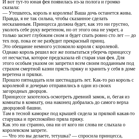
И вот тут-то юная фея появилась из-за полога и громко
сказала:
— Утешьтесь, король и королева! Ваша дочь останется жива.
Правда, я не так сильна, чтобы сказанное сделать
несказанным. Принцесса должна будет, как это ни грустно,
уколоть себе руку веретеном, но от этого она не умрет, а
только заснет глубоким сном и будет спать ровно сто лет — до
тех пор, пока ее не разбудит прекрасный принц.
Это обещание немного успокоило короля с королевой.
Однако король решил все же попытаться уберечь принцессу
от несчастья, которое предсказала ей старая злая фея. Для
этого особым указом он запретил всем своим подданным под
страхом смертной казни прясть пряжу и хранить у себя в доме
веретена и прялки.
Прошло пятнадцать или шестнадцать лет. Как-то раз король с
королевой и дочерью отправились в один из своих
загородных дворцов.
Принцессе захотелось осмотреть древний замок, и, бегая из
комнаты в комнату, она наконец добралась до самого верха
дворцовой башни.
Там в тесной каморке под крышей сидела за прялкой какая-то
старушка и преспокойно пряла пряжу.
Как это ни странно, она ни от кого ни слова не слыхала о
королевском запрете.
— Что это вы делаете, тетушка? — спросила принцесса,