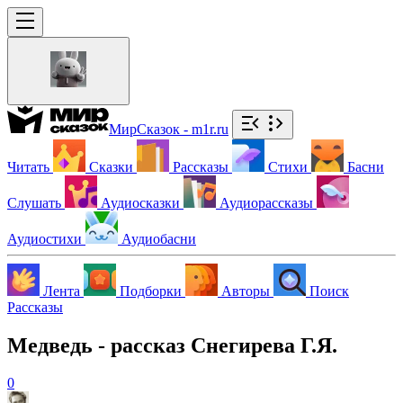
МирСказок - m1r.ru
Читать
Сказки
Рассказы
Стихи
Басни
Слушать
Аудиосказки
Аудиорассказы
Аудиостихи
Аудиобасни
Лента
Подборки
Авторы
Поиск
Рассказы
Медведь - рассказ Снегирева Г.Я.
0