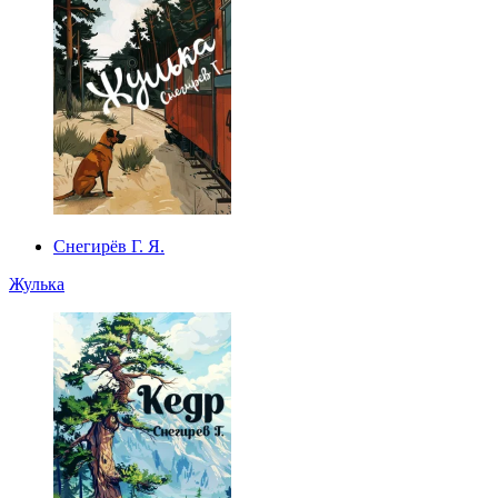
Снегирёв Г. Я.
Жулька