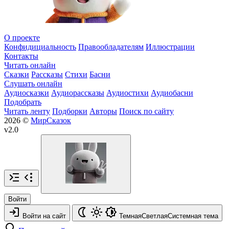
О проекте
Конфидициальность
Правообладателям
Иллюстрации
Контакты
Читать онлайн
Сказки
Рассказы
Стихи
Басни
Слушать онлайн
Аудиосказки
Аудиорассказы
Аудиостихи
Аудиобасни
Подобрать
Читать ленту
Подборки
Авторы
Поиск по сайту
2026 ©
МирСказок
v2.0
Войти
Войти на сайт
Темная
Светлая
Системная
тема