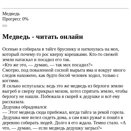
Медведь
Прогресс
0
%
Медведь - читать онлайн
Осенью я собирала в тайге бруснику и наткнулась на мох,
который почему-то рос кверху корешками. Кто-то свежей
земли натаскал и посадил его так.
«Кто же это, — думаю, — так мох посадил?»
Смотрю, под поваленной сосной вырыта яма и вокруг много
следов нахожено, как будто босой человек ходил, только с
когтями.
Я сильно испугалась: ведь это же медведь из берлоги землю
выгреб и сверху прикрыл мохом, хотел спрятать землю, чтобы
берлогу не нашли. Побежала я скорей к дедушке и всё ему
рассказала.
Дедушка обрадовался:
— Этот медведь сюда прибежал, когда тайга за рекой горела.
Дедушка мне велел сидеть дома, а сам взял ружьё и пошёл в
деревню собирать людей. Долго я его ждала. Темно стало. «А
что, — думаю, — если медведь дедушку загрыз?»