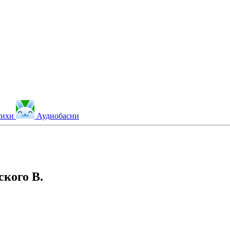
тихи
Аудиобасни
ского В.