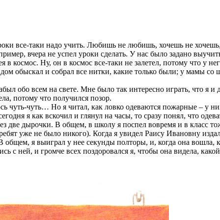
уроки все-таки надо учить. Любишь не любишь, хочешь не хочешь, 
пример, вчера не успел уроки сделать. У нас было задано выучи
 в космос. Ну, он в космос все-таки не залетел, потому что у нег
ь дом обыскал и собрал все нитки, какие только были; у мамы со
забыл обо всем на свете. Мне было так интересно играть, что я и
ела, потому что получился позор.
ось чуть-чуть… Но я читал, как ловко одеваются пожарные – у ни
егодня я как вскочил и глянул на часы, то сразу понял, что одева
рез две дырочки. В общем, в школу я поспел вовремя и в класс т
(ребят уже не было никого). Когда я увидел Раису Ивановну издал
В общем, я выиграл у нее секунды полторы, и, когда она вошла, 
сь с ней, и громче всех поздоровался я, чтобы она видела, како