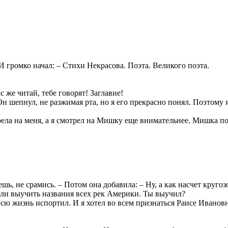
– И громко начал: – Стихи Некрасова. Поэта. Великого поэта.
с же читай, тебе говорят! Заглавие!
Он шепнул, не разжимая рта, но я его прекрасно понял. Поэтому
ела на меня, а я смотрел на Мишку еще внимательнее. Мишка по
аешь, не срамись. – Потом она добавила: – Ну, а как насчет круг
ли выучить названия всех рек Америки. Ты выучил?
 всю жизнь испортил. И я хотел во всем признаться Раисе Иванов