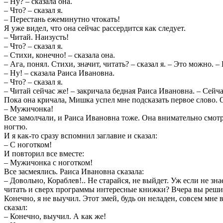
– Ну? – сказала она.
– Что? – сказал я.
– Перестань ежеминутно чтокать!
Я уже видел, что она сейчас рассердится как следует.
– Читай. Наизусть!
– Что? – сказал я.
– Стихи, конечно! – сказала она.
– Ага, понял. Стихи, значит, читать? – сказал я. – Это можно. 
– Ну! – сказала Раиса Ивановна.
– Что? – сказал я.
– Читай сейчас же! – закричала бедная Раиса Ивановна. – Сейча
Пока она кричала, Мишка успел мне подсказать первое слово. 
– Мужичонка!
Все замолчали, и Раиса Ивановна тоже. Она внимательно смотр
ногтю.
И я как-то сразу вспомнил заглавие и сказал:
– С ноготком!
И повторил все вместе:
– Мужичонка с ноготком!
Все засмеялись. Раиса Ивановна сказала:
– Довольно, Кораблев!.. Не старайся, не выйдет. Уж если не зн
читать и сверх программы интересные книжки? Вчера вы реши
Конечно, я не выучил. Этот змей, будь он неладен, совсем мне
сказал:
– Конечно, выучил. А как же!