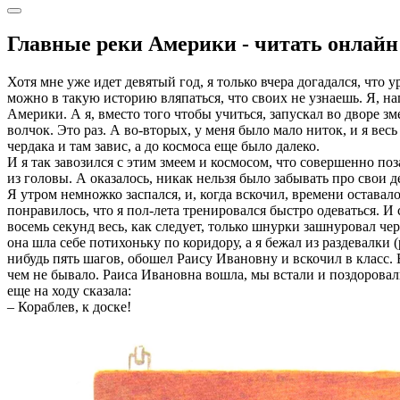
Главные реки Америки - читать онлайн
Хотя мне уже идет девятый год, я только вчера догадался, что 
можно в такую историю вляпаться, что своих не узнаешь. Я, на
Америки. А я, вместо того чтобы учиться, запускал во дворе змея
волчок. Это раз. А во-вторых, у меня было мало ниток, и я вес
чердака и там завис, а до космоса еще было далеко.
И я так завозился с этим змеем и космосом, что совершенно по
из головы. А оказалось, никак нельзя было забывать про свои д
Я утром немножко заспался, и, когда вскочил, времени оставал
понравилось, что я пол-лета тренировался быстро одеваться. И с
восемь секунд весь, как следует, только шнурки зашнуровал че
она шла себе потихоньку по коридору, а я бежал из раздевалки 
нибудь пять шагов, обошел Раису Ивановну и вскочил в класс. 
чем не бывало. Раиса Ивановна вошла, мы встали и поздоровали
еще на ходу сказала:
– Кораблев, к доске!