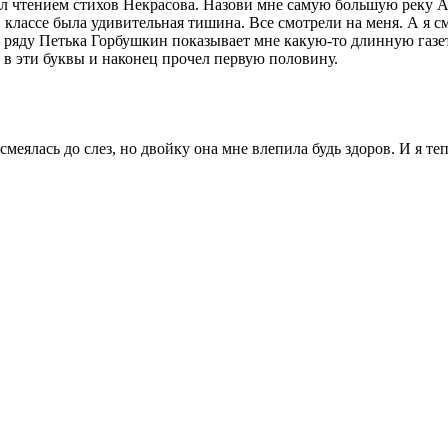
вел чтением стихов Некрасова. Назови мне самую большую реку А
В классе была удивительная тишина. Все смотрели на меня. А я см
ем ряду Петька Горбушкин показывает мне какую-то длинную газе
я в эти буквы и наконец прочел первую половину.
меялась до слез, но двойку она мне влепила будь здоров. И я теп