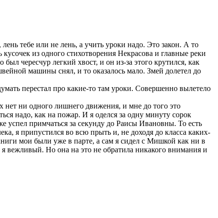
лень тебе или не лень, а учить уроки надо. Это закон. А то
ть кусочек из одного стихотворения Некрасова и главные реки
о был чересчур легкий хвост, и он из-за этого крутился, как
 швейной машины снял, и то оказалось мало. Змей долетел до
 думать перестал про какие-то там уроки. Совершенно вылетело
х нет ни одного лишнего движения, и мне до того это
ться надо, как на пожар. И я оделся за одну минуту сорок
оже успел примчаться за секунду до Раисы Ивановны. То есть
ека, я припустился во всю прыть и, не доходя до класса каких-
книги мои были уже в парте, а сам я сидел с Мишкой как ни в
й я вежливый. Но она на это не обратила никакого внимания и