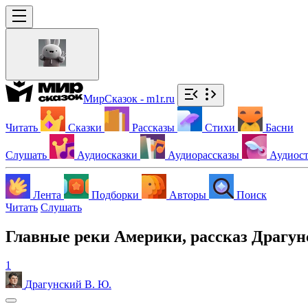
МирСказок - m1r.ru
Читать
Сказки
Рассказы
Стихи
Басни
Слушать
Аудиосказки
Аудиорассказы
Аудиос
Лента
Подборки
Авторы
Поиск
Читать
Слушать
Главные реки Америки, рассказ Драгун
1
Драгунский В. Ю.