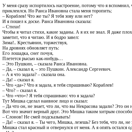
У меня сразу испортилось настроение, потому что я вспомнил, 
приклеился. Но Раиса Ивановна стала меня торопить;
– Кораблев! Что же ты? Я тебя зову или нет?
И я пошел к доске. Раиса Ивановна сказала:
– Стихи!
Чтобы я читал стихи, какие заданы. А я их не знал. Я даже пло
заметит, что я читаю. И я бодро завел:
Зима!.. Крестьянин, торжествуя,
На дровнях обновляет путь:
Его лошадка, снег почуя,
Плетется рысью как-нибудь…
– Это Пушкин, – сказала Раиса Ивановна.
– Да, – сказал я, – это Пушкин. Александр Сергеевич.
– А я что задала? – сказала она.
– Да! – сказал я.
– Что «да»? Что я задала, я тебя спрашиваю? Кораблев!
– Что? – сказал я.
– Что «что»? Я тебя спрашиваю: что я задала?
Тут Мишка сделал наивное лицо и сказал:
– Да что он, не знает, что ли, что вы Некрасова задали? Это он
Вот что значит верный друг. Это Мишка таким хитрым способо
– Слонов! Не смей подсказывать!
– Да! – сказал я. – Ты чего, Мишка, лезешь? Без тебя, что ли, н
Мишка стал красный и отвернулся от меня. А я опять остался 