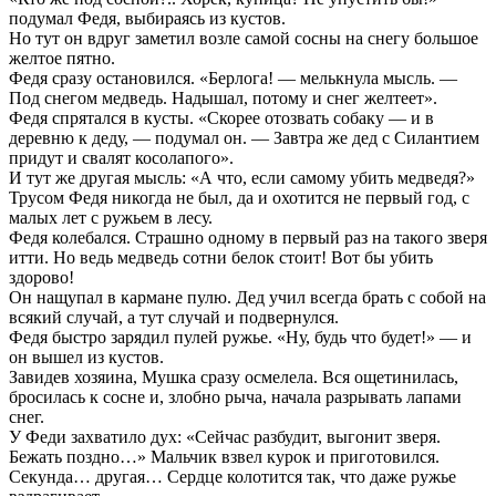
подумал Федя, выбираясь из кустов.
Но тут он вдруг заметил возле самой сосны на снегу большое
желтое пятно.
Федя сразу остановился. «Берлога! — мелькнула мысль. —
Под снегом медведь. Надышал, потому и снег желтеет».
Федя спрятался в кусты. «Скорее отозвать собаку — и в
деревню к деду, — подумал он. — Завтра же дед с Силантием
придут и свалят косолапого».
И тут же другая мысль: «А что, если самому убить медведя?»
Трусом Федя никогда не был, да и охотится не первый год, с
малых лет с ружьем в лесу.
Федя колебался. Страшно одному в первый раз на такого зверя
итти. Но ведь медведь сотни белок стоит! Вот бы убить
здорово!
Он нащупал в кармане пулю. Дед учил всегда брать с собой на
всякий случай, а тут случай и подвернулся.
Федя быстро зарядил пулей ружье. «Ну, будь что будет!» — и
он вышел из кустов.
Завидев хозяина, Мушка сразу осмелела. Вся ощетинилась,
бросилась к сосне и, злобно рыча, начала разрывать лапами
снег.
У Феди захватило дух: «Сейчас разбудит, выгонит зверя.
Бежать поздно…» Мальчик взвел курок и приготовился.
Секунда… другая… Сердце колотится так, что даже ружье