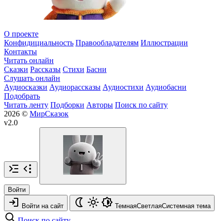
О проекте
Конфидициальность
Правообладателям
Иллюстрации
Контакты
Читать онлайн
Сказки
Рассказы
Стихи
Басни
Слушать онлайн
Аудиосказки
Аудиорассказы
Аудиостихи
Аудиобасни
Подобрать
Читать ленту
Подборки
Авторы
Поиск по сайту
2026 ©
МирСказок
v2.0
Войти
Войти на сайт
Темная
Светлая
Системная
тема
Поиск по сайту