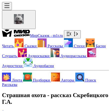
МирСказок - m1r.ru
Читать
Сказки
Рассказы
Стихи
Басни
Слушать
Аудиосказки
Аудиорассказы
Аудиостихи
Аудиобасни
Лента
Подборки
Авторы
Поиск
Рассказы
Страшная охота - рассказ Скребицкого
Г.А.