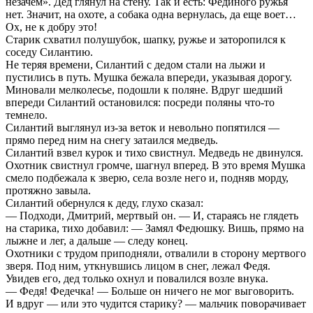
незачем». Дед глянул на стену. Так и есть: Фединого ружья
нет. Значит, на охоте, а собака одна вернулась, да еще воет…
Ох, не к добру это!
Старик схватил полушубок, шапку, ружье и заторопился к
соседу Силантию.
Не теряя времени, Силантий с дедом стали на лыжи и
пустились в путь. Мушка бежала впереди, указывая дорогу.
Миновали мелколесье, подошли к поляне. Вдруг шедший
впереди Силантий остановился: посреди поляны что-то
темнело.
Силантий выглянул из-за веток и невольно попятился —
прямо перед ним на снегу затаился медведь.
Силантий взвел курок и тихо свистнул. Медведь не двинулся.
Охотник свистнул громче, шагнул вперед. В это время Мушка
смело подбежала к зверю, села возле него и, подняв морду,
протяжно завыла.
Силантий обернулся к деду, глухо сказал:
— Подходи, Дмитрий, мертвый он. — И, стараясь не глядеть
на старика, тихо добавил: — Замял Федюшку. Вишь, прямо на
лыжне и лег, а дальше — следу конец.
Охотники с трудом приподняли, отвалили в сторону мертвого
зверя. Под ним, уткнувшись лицом в снег, лежал Федя.
Увидев его, дед только охнул и повалился возле внука.
— Федя! Федечка! — Больше он ничего не мог выговорить.
И вдруг — или это чудится старику? — мальчик поворачивает