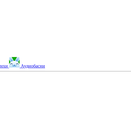
тихи
Аудиобасни