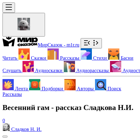
МирСказок - m1r.ru
Читать
Сказки
Рассказы
Стихи
Басни
Слушать
Аудиосказки
Аудиорассказы
Аудиос
Лента
Подборки
Авторы
Поиск
Рассказы
Весенний гам - рассказ Сладкова Н.И.
0
Сладков Н. И.