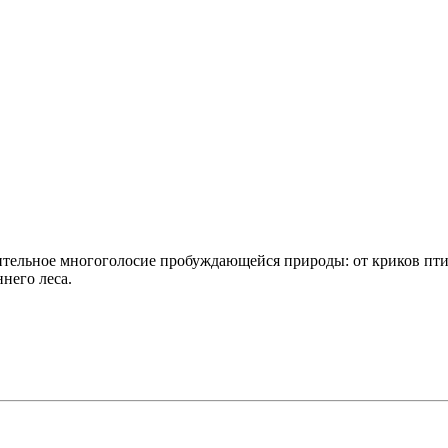
вительное многоголосие пробуждающейся природы: от криков пт
него леса.