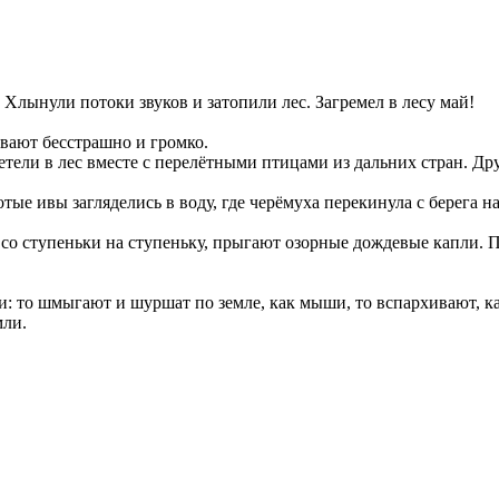
Хлынули потоки звуков и затопили лес. Загремел в лесу май!
вают бесстрашно и громко.
етели в лес вместе с перелётными птицами из дальних стран. Дру
лотые ивы загляделись в воду, где черёмуха перекинула с берега
к со ступеньки на ступеньку, прыгают озорные дождевые капли. П
: то шмыгают и шуршат по земле, как мыши, то вспархивают, к
мли.