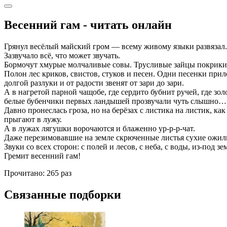
Весенний гам - читать онлайн
Грянул весёлый майский гром — всему живому языки развязал. 
Зазвучало всё, что может звучать.
Бормочут хмурые молчаливые совы. Трусливые зайцы покрики
Полон лес криков, свистов, стуков и песен. Одни песенки прил
долгой разлуки и от радости звенят от зари до зари.
А в нагретой парной чащобе, где сердито бубнит ручей, где зо
белые бубенчики первых ландышей прозвучали чуть слышно…
Давно пронеслась гроза, но на берёзах с листика на листик, ка
прыгают в лужу.
А в лужах лягушки ворочаются и блаженно ур-р-р-чат.
Даже перезимовавшие на земле скрюченные листья сухие ожили
Звуки со всех сторон: с полей и лесов, с неба, с воды, из-под зе
Гремит весенний гам!
Прочитано:
265 раз
Связанные подборки