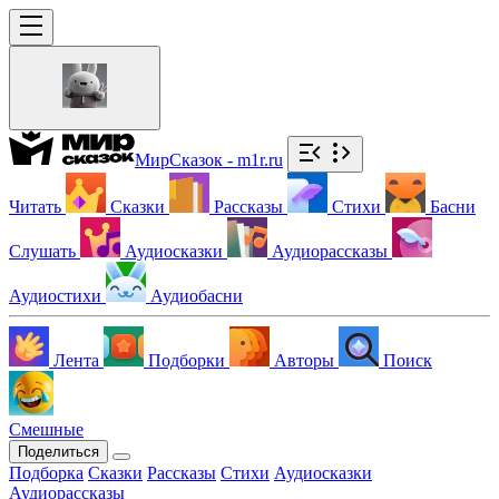
МирСказок - m1r.ru
Читать
Сказки
Рассказы
Стихи
Басни
Слушать
Аудиосказки
Аудиорассказы
Аудиостихи
Аудиобасни
Лента
Подборки
Авторы
Поиск
Смешные
Поделиться
Подборка
Сказки
Рассказы
Стихи
Аудиосказки
Аудиорассказы