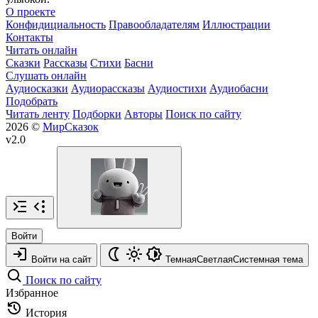
О проекте
Конфидициальность
Правообладателям
Иллюстрации
Контакты
Читать онлайн
Сказки
Рассказы
Стихи
Басни
Слушать онлайн
Аудиосказки
Аудиорассказы
Аудиостихи
Аудиобасни
Подобрать
Читать ленту
Подборки
Авторы
Поиск по сайту
2026 ©
МирСказок
v2.0
Войти
Войти на сайт
Темная
Светлая
Системная
тема
Поиск по сайту
Избранное
История