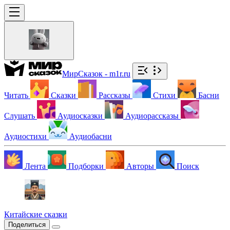
МирСказок - m1r.ru
Читать
Сказки
Рассказы
Стихи
Басни
Слушать
Аудиосказки
Аудиорассказы
Аудиостихи
Аудиобасни
Лента
Подборки
Авторы
Поиск
Китайские сказки
Поделиться