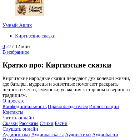
Умный Ашик
Киргизские сказки
0
277
12 мин
В избранное
Кратко про: Киргизские сказки
Киргизские народные сказки передают дух кочевой жизни,
где батыры, мудрецы и животные помогают раскрыть
ценности чести, смелости, уважения к старшим и верности
традициям.
О проекте
Конфидициальность
Правообладателям
Иллюстрации
Контакты
Читать онлайн
Сказки
Рассказы
Стихи
Басни
Слушать онлайн
Аудиосказки
Аудиорассказы
Аудиостихи
Аудиобасни