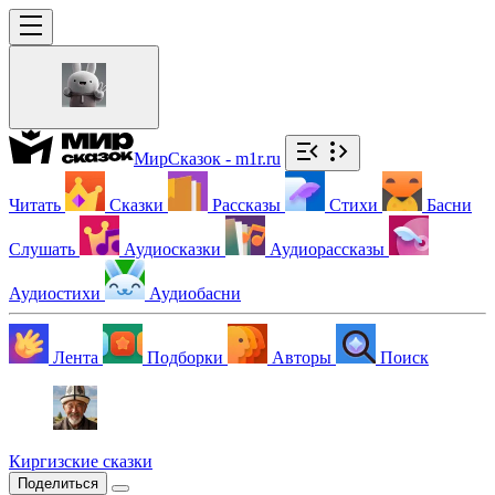
МирСказок - m1r.ru
Читать
Сказки
Рассказы
Стихи
Басни
Слушать
Аудиосказки
Аудиорассказы
Аудиостихи
Аудиобасни
Лента
Подборки
Авторы
Поиск
Киргизские сказки
Поделиться