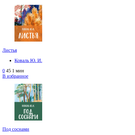
Листья
Коваль Ю. И.
0
45
1 мин
В избранное
Под соснами