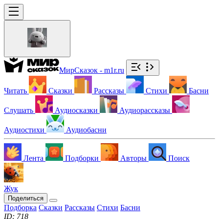
МирСказок - m1r.ru
Читать
Сказки
Рассказы
Стихи
Басни
Слушать
Аудиосказки
Аудиорассказы
Аудиостихи
Аудиобасни
Лента
Подборки
Авторы
Поиск
Жук
Поделиться
Подборка
Сказки
Рассказы
Стихи
Басни
ID: 718