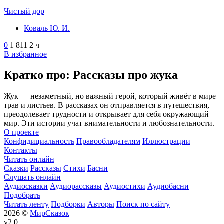
Чистый дор
Коваль Ю. И.
0
1 811
2 ч
В избранное
Кратко про: Рассказы про жука
Жук — незаметный, но важный герой, который живёт в мире
трав и листьев. В рассказах он отправляется в путешествия,
преодолевает трудности и открывает для себя окружающий
мир. Эти истории учат внимательности и любознательности.
О проекте
Конфидициальность
Правообладателям
Иллюстрации
Контакты
Читать онлайн
Сказки
Рассказы
Стихи
Басни
Слушать онлайн
Аудиосказки
Аудиорассказы
Аудиостихи
Аудиобасни
Подобрать
Читать ленту
Подборки
Авторы
Поиск по сайту
2026 ©
МирСказок
v2.0