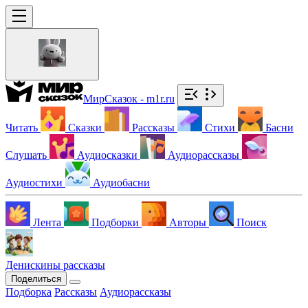
МирСказок - m1r.ru
Читать
Сказки
Рассказы
Стихи
Басни
Слушать
Аудиосказки
Аудиорассказы
Аудиостихи
Аудиобасни
Лента
Подборки
Авторы
Поиск
Денискины рассказы
Поделиться
Подборка
Рассказы
Аудиорассказы