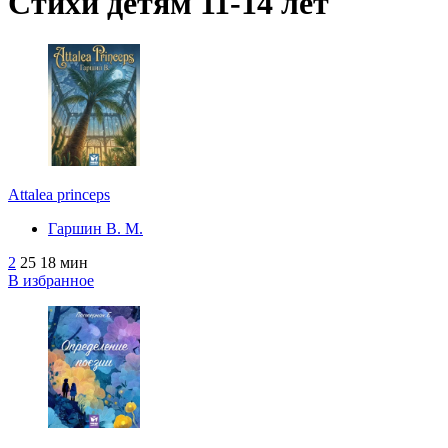
Стихи детям 11-14 лет
Аttalea princeps
Гаршин В. М.
2
25
18 мин
В избранное