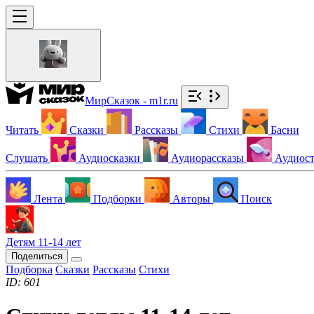
МирСказок - m1r.ru
Читать
Сказки
Рассказы
Стихи
Басни
Слушать
Аудиосказки
Аудиорассказы
Аудиос
Лента
Подборки
Авторы
Поиск
Детям 11-14 лет
Поделиться
Подборка
Сказки
Рассказы
Стихи
ID: 601