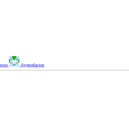
тихи
Аудиобасни