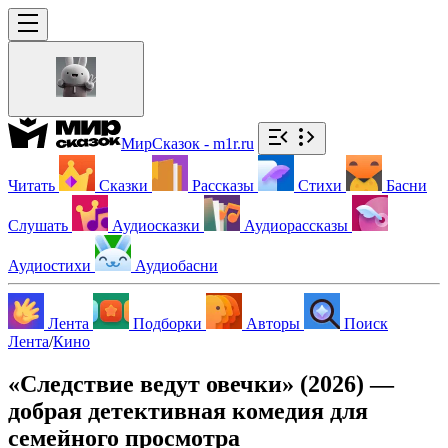
МирСказок - m1r.ru
Читать
Сказки
Рассказы
Стихи
Басни
Слушать
Аудиосказки
Аудиорассказы
Аудиостихи
Аудиобасни
Лента
Подборки
Авторы
Поиск
Лента
/
Кино
«Следствие ведут овечки» (2026) —
добрая детективная комедия для
семейного просмотра