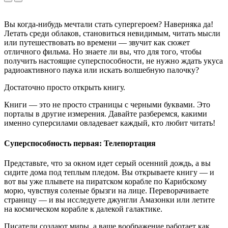
Вы когда-нибудь мечтали стать супергероем? Наверняка да!
Летать среди облаков, становиться невидимым, читать мысли
или путешествовать во времени — звучит как сюжет
отличного фильма. Но знаете ли вы, что для того, чтобы
получить настоящие суперспособности, не нужно ждать укуса
радиоактивного паука или искать волшебную палочку?
Достаточно просто открыть книгу.
Книги — это не просто страницы с черными буквами. Это
порталы в другие измерения. Давайте разберемся, какими
именно суперсилами овладевает каждый, кто любит читать!
Суперспособность первая: Телепортация
Представьте, что за окном идет серый осенний дождь, а вы
сидите дома под теплым пледом. Вы открываете книгу — и
вот вы уже плывете на пиратском корабле по Карибскому
морю, чувствуя соленые брызги на лице. Переворачиваете
страницу — и вы исследуете джунгли Амазонки или летите
на космическом корабле к далекой галактике.
Писатели создают миры, а ваше воображение работает как