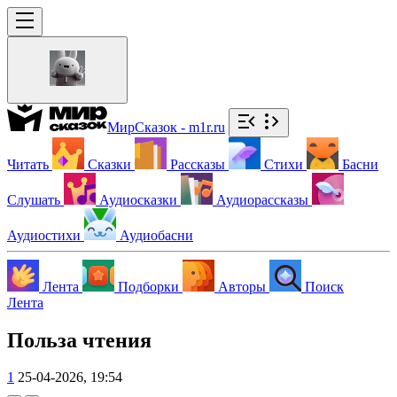
МирСказок - m1r.ru
Читать
Сказки
Рассказы
Стихи
Басни
Слушать
Аудиосказки
Аудиорассказы
Аудиостихи
Аудиобасни
Лента
Подборки
Авторы
Поиск
Лента
Польза чтения
1
25-04-2026, 19:54