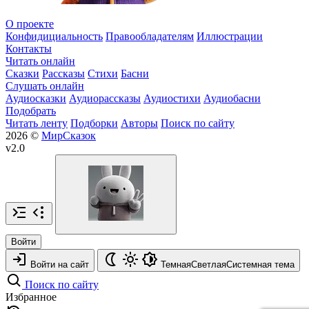
О проекте
Конфидициальность
Правообладателям
Иллюстрации
Контакты
Читать онлайн
Сказки
Рассказы
Стихи
Басни
Слушать онлайн
Аудиосказки
Аудиорассказы
Аудиостихи
Аудиобасни
Подобрать
Читать ленту
Подборки
Авторы
Поиск по сайту
2026 ©
МирСказок
v2.0
Войти
Войти на сайт
Темная
Светлая
Системная
тема
Поиск по сайту
Избранное