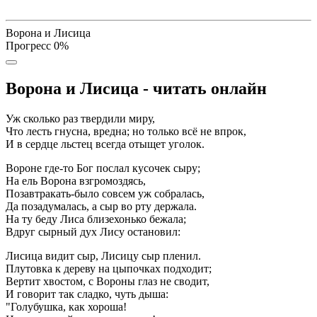
Ворона и Лисица
Прогресс
0
%
Ворона и Лисица - читать онлайн
Уж сколько раз твердили миру,
Что лесть гнусна, вредна; но только всё не впрок,
И в сердце льстец всегда отыщет уголок.
Вороне где-то Бог послал кусочек сыру;
На ель Ворона взгромоздясь,
Позавтракать-было совсем уж собралась,
Да позадумалась, а сыр во рту держала.
На ту беду Лиса близехонько бежала;
Вдруг сырный дух Лису остановил:
Лисица видит сыр, Лисицу сыр пленил.
Плутовка к дереву на цыпочках подходит;
Вертит хвостом, с Вороны глаз не сводит,
И говорит так сладко, чуть дыша:
"Голубушка, как хороша!