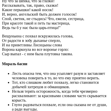
Ну что за шейка, что за глазки!
Рассказывать, так, право, сказки!
Какие перышки! какой носок!
И, верно, ангельский быть должен голосок!
Спой, светик, не стыдись! Что, ежели, сестрица,
При красоте такой и петь ты мастерица,
Ведь ты б у нас была царь-птица!"
Вещуньина с похвал вскружилась голова,
От радости в зобу дыханье сперло,
И на приветливы Лисицыны слова
Ворона каркнула во все воронье горло:
Сыр выпал - с ним была плутовка такова.
Мораль басни
Лесть опасна тем, что она усыпляет разум и заставляет
человека поверить в то, во что ему приятно верить.
Тот, кто слишком любит похвалу, легко становится
добычей хитрецов и обманщиков.
Нельзя терять осторожность, когда тебя чрезмерно
расхваливают: за красивыми словами часто скрывается
корысть.
Глупо радоваться похвале, если она сказана не от души,
а ради выгоды.