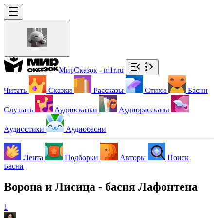
МирСказок - m1r.ru
Читать
Сказки
Рассказы
Стихи
Басни
Слушать
Аудиосказки
Аудиорассказы
Аудиостихи
Аудиобасни
Лента
Подборки
Авторы
Поиск
Басни
Ворона и Лисица - басня Лафонтена
1