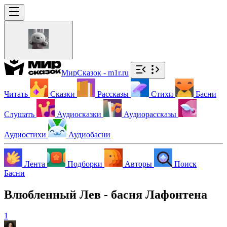
МирСказок - m1r.ru
Читать
Сказки
Рассказы
Стихи
Басни
Слушать
Аудиосказки
Аудиорассказы
Аудиостихи
Аудиобасни
Лента
Подборки
Авторы
Поиск
Басни
Влюбленный Лев - басня Лафонтена
1