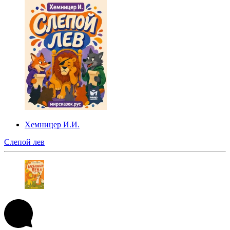
Хемницер И.И.
Слепой лев