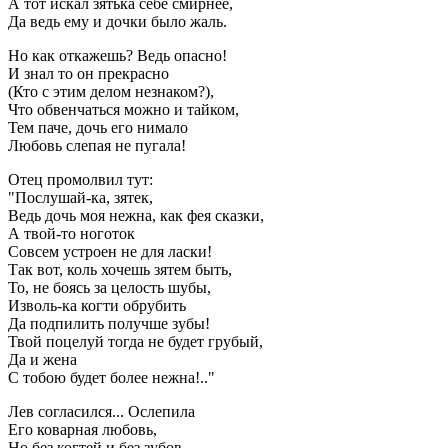
А тот искал зятька себе смирнее,
Да ведь ему и дочки было жаль.
Но как откажешь? Ведь опасно!
И знал то он прекрасно
(Кто с этим делом незнаком?),
Что обвенчаться можно и тайком,
Тем паче, дочь его нимало
Любовь слепая не пугала!
Отец промолвил тут:
"Послушай-ка, зятек,
Ведь дочь моя нежна, как фея сказки,
А твой-то ноготок
Совсем устроен не для ласки!
Так вот, коль хочешь зятем быть,
То, не боясь за целость шубы,
Изволь-ка когти обрубить
Да подпилить получше зубы!
Твой поцелуй тогда не будет грубый,
Да и жена
С тобою будет более нежна!.."
Лев согласился... Ослепила
Его коварная любовь,
Но без когтей и без зубов