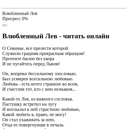
Влюбленный Лев
Прогресс
0
%
Влюбленный Лев - читать онлайн
О Севинье, все прелести которой
Служили грациям прекрасным образцом!
Прочтите басню без укора
И не пугайтесь перед Львом!
Он, вопреки бессильному злословью,
Был усмирен всесильною любовью.
Любовь - есть нечто странное во всем,
И счастлив тот, кто с нею незнаком...
Какой-то Лев, из важного сословья,
Пастушку встретил на лугу
И воспылал к ней страстною любовью,
Какой любить я, право, не могу!
Он стал ухаживать за нею,
Отца ее повергнувши в печаль.