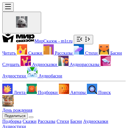
МирСказок - m1r.ru
Читать
Сказки
Рассказы
Стихи
Басни
Слушать
Аудиосказки
Аудиорассказы
Аудиостихи
Аудиобасни
Лента
Подборки
Авторы
Поиск
День рождения
Поделиться
Подборка
Сказки
Рассказы
Стихи
Басни
Аудиосказки
Аудиостихи