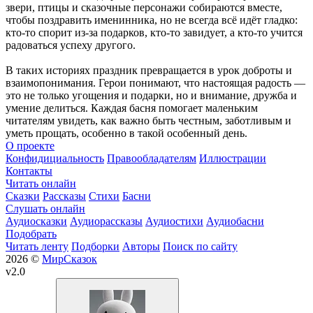
звери, птицы и сказочные персонажи собираются вместе,
чтобы поздравить именинника, но не всегда всё идёт гладко:
кто-то спорит из-за подарков, кто-то завидует, а кто-то учится
радоваться успеху другого.
В таких историях праздник превращается в урок доброты и
взаимопонимания. Герои понимают, что настоящая радость —
это не только угощения и подарки, но и внимание, дружба и
умение делиться. Каждая басня помогает маленьким
читателям увидеть, как важно быть честным, заботливым и
уметь прощать, особенно в такой особенный день.
О проекте
Конфидициальность
Правообладателям
Иллюстрации
Контакты
Читать онлайн
Сказки
Рассказы
Стихи
Басни
Слушать онлайн
Аудиосказки
Аудиорассказы
Аудиостихи
Аудиобасни
Подобрать
Читать ленту
Подборки
Авторы
Поиск по сайту
2026 ©
МирСказок
v2.0