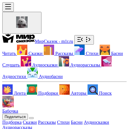
МирСказок - m1r.ru
Читать
Сказки
Рассказы
Стихи
Басни
Слушать
Аудиосказки
Аудиорассказы
Аудиостихи
Аудиобасни
Лента
Подборки
Авторы
Поиск
Бабочка
Поделиться
Подборка
Сказки
Рассказы
Стихи
Басни
Аудиосказки
Аудиорассказы