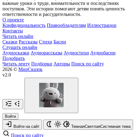
важные уроки о труде, внимательности и последствиях
поступков. Эти истории помогают детям понять ценность
ответственности и рассудительности.
О проекте
Конфидициальность
Правообладателям
Иллюстрации
Контакты
Читать онлайн
Сказки
Рассказы
Стихи
Басни
Слушать онлайн
Аудиосказки
Аудиорассказы
Аудиостихи
Аудиобасни
Подобрать
Читать ленту
Подборки
Авторы
Поиск по сайту
2026 ©
МирСказок
v2.0
Войти
Войти на сайт
Темная
Светлая
Системная
тема
Поиск по сайту