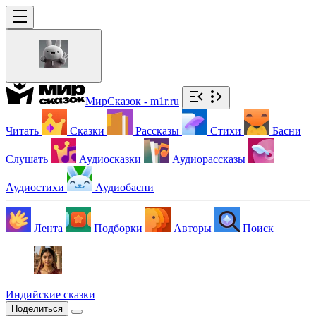
МирСказок - m1r.ru
Читать
Сказки
Рассказы
Стихи
Басни
Слушать
Аудиосказки
Аудиорассказы
Аудиостихи
Аудиобасни
Лента
Подборки
Авторы
Поиск
Индийские сказки
Поделиться