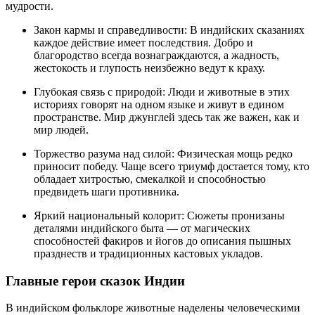
мудрости.
Закон кармы и справедливости: В индийских сказаниях
каждое действие имеет последствия. Добро и
благородство всегда вознаграждаются, а жадность,
жестокость и глупость неизбежно ведут к краху.
Глубокая связь с природой: Люди и животные в этих
историях говорят на одном языке и живут в едином
пространстве. Мир джунглей здесь так же важен, как и
мир людей.
Торжество разума над силой: Физическая мощь редко
приносит победу. Чаще всего триумф достается тому, кто
обладает хитростью, смекалкой и способностью
предвидеть шаги противника.
Яркий национальный колорит: Сюжеты пронизаны
деталями индийского быта — от магических
способностей факиров и йогов до описания пышных
празднеств и традиционных кастовых укладов.
Главные герои сказок Индии
В индийском фольклоре животные наделены человеческими