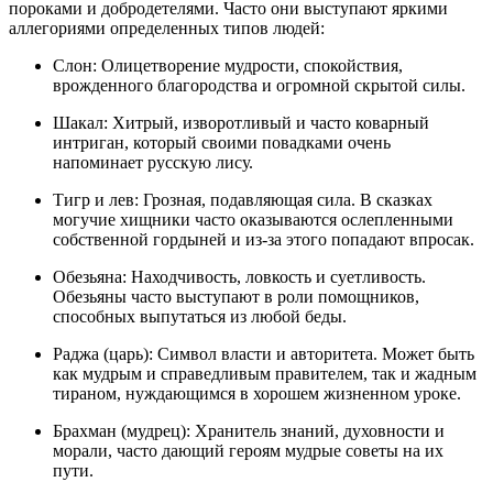
пороками и добродетелями. Часто они выступают яркими
аллегориями определенных типов людей:
Слон: Олицетворение мудрости, спокойствия,
врожденного благородства и огромной скрытой силы.
Шакал: Хитрый, изворотливый и часто коварный
интриган, который своими повадками очень
напоминает русскую лису.
Тигр и лев: Грозная, подавляющая сила. В сказках
могучие хищники часто оказываются ослепленными
собственной гордыней и из-за этого попадают впросак.
Обезьяна: Находчивость, ловкость и суетливость.
Обезьяны часто выступают в роли помощников,
способных выпутаться из любой беды.
Раджа (царь): Символ власти и авторитета. Может быть
как мудрым и справедливым правителем, так и жадным
тираном, нуждающимся в хорошем жизненном уроке.
Брахман (мудрец): Хранитель знаний, духовности и
морали, часто дающий героям мудрые советы на их
пути.