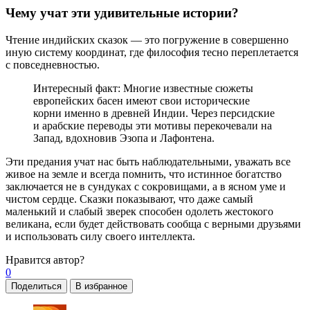
Чему учат эти удивительные истории?
Чтение индийских сказок — это погружение в совершенно
иную систему координат, где философия тесно переплетается
с повседневностью.
Интересный факт: Многие известные сюжеты
европейских басен имеют свои исторические
корни именно в древней Индии. Через персидские
и арабские переводы эти мотивы перекочевали на
Запад, вдохновив Эзопа и Лафонтена.
Эти предания учат нас быть наблюдательными, уважать все
живое на земле и всегда помнить, что истинное богатство
заключается не в сундуках с сокровищами, а в ясном уме и
чистом сердце. Сказки показывают, что даже самый
маленький и слабый зверек способен одолеть жестокого
великана, если будет действовать сообща с верными друзьями
и использовать силу своего интеллекта.
Нравится
автор?
0
Поделиться
В избранное