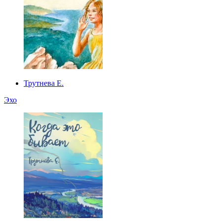
Трутнева Е.
Эхо