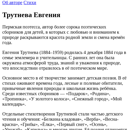
Об авторе
Стихи
Трутнева Евгения
Пермская поэтесса, автор более сорока поэтических
сборников для детей, в которых с любовью и вниманием к
природе раскрываются красота родной земли и смена времён
года.
Евгения Трутнева (1884–1959) родилась 4 декабря 1884 года в
семье землемера и учительницы. С ранних лет она была
окружена атмосферой труда, знаний и уважения к природе,
что впоследствии отразилось в её поэтическом мире.
Основное место в её творчестве занимает детская поэзия. В её
стихах оживают времена года, лесные и полевые обитатели,
привычные явления природы и школьная жизнь ребёнка.
Среди известных сборников — «Подарок», «Родина»,
«Тропинка», «У золотого колоса», «Снежный город», «Мой
календарь».
Отдельные стихотворения Трутневой стали частью детского
чтения и обучения: «Белкина кладовая», «Верба», «Весна-
красна», «Грибы», «Ёлка», «Первый снег», «Осень»,
«Урожай», «Капелька» и многие другие. Её поэзия отличается