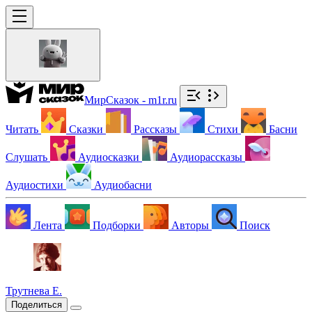
МирСказок - m1r.ru
Читать
Сказки
Рассказы
Стихи
Басни
Слушать
Аудиосказки
Аудиорассказы
Аудиостихи
Аудиобасни
Лента
Подборки
Авторы
Поиск
Трутнева Е.
Поделиться