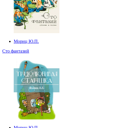
Мориц Ю.П.
Сто фантазий
Мориц Ю.П.