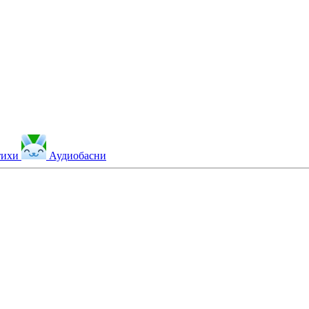
тихи
Аудиобасни