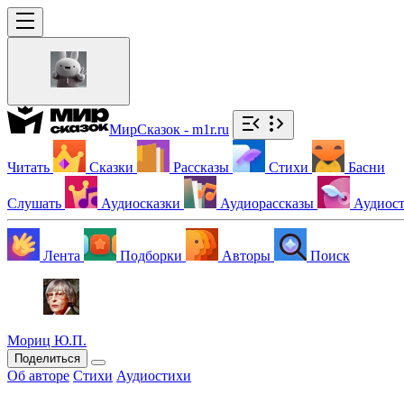
МирСказок - m1r.ru
Читать
Сказки
Рассказы
Стихи
Басни
Слушать
Аудиосказки
Аудиорассказы
Аудиос
Лента
Подборки
Авторы
Поиск
Мориц Ю.П.
Поделиться
Об авторе
Стихи
Аудиостихи