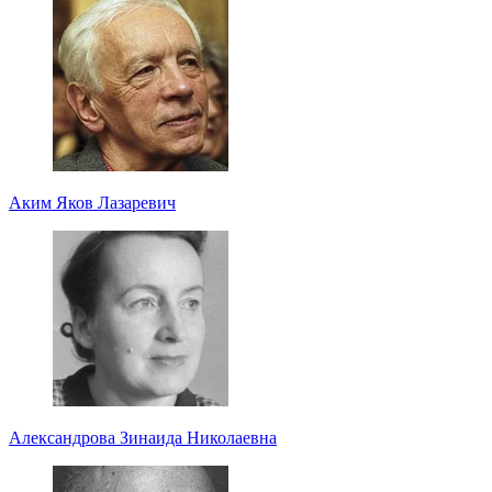
Аким Яков Лазаревич
Александрова Зинаида Николаевна