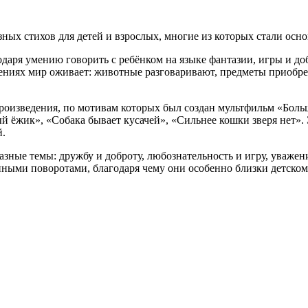
азных стихов для детей и взрослых, многие из которых стали ос
даря умению говорить с ребёнком на языке фантазии, игры и до
ениях мир оживает: животные разговаривают, предметы приобре
произведения, по мотивам которых был создан мультфильм «Боль
ый ёжик», «Собака бывает кусачей», «Сильнее кошки зверя нет»
й.
ные темы: дружбу и доброту, любознательность и игру, уважени
нными поворотами, благодаря чему они особенно близки детско