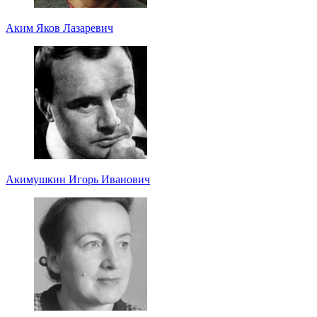
Аким Яков Лазаревич
Акимушкин Игорь Иванович