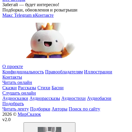
Забегай — будет интересно!
Подборки, обновления и розыгрыши
Макс
Telegram
вКонтакте
О проекте
Конфидициальность
Правообладателям
Иллюстрации
Контакты
Читать онлайн
Сказки
Рассказы
Стихи
Басни
Слушать онлайн
Аудиосказки
Аудиорассказы
Аудиостихи
Аудиобасни
Подобрать
Читать ленту
Подборки
Авторы
Поиск по сайту
2026 ©
МирСказок
v2.0