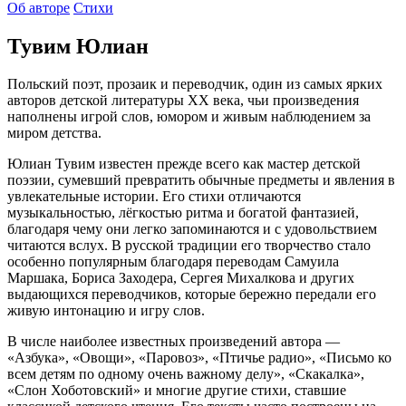
Об авторе
Стихи
Тувим Юлиан
Польский поэт, прозаик и переводчик, один из самых ярких
авторов детской литературы XX века, чьи произведения
наполнены игрой слов, юмором и живым наблюдением за
миром детства.
Юлиан Тувим известен прежде всего как мастер детской
поэзии, сумевший превратить обычные предметы и явления в
увлекательные истории. Его стихи отличаются
музыкальностью, лёгкостью ритма и богатой фантазией,
благодаря чему они легко запоминаются и с удовольствием
читаются вслух. В русской традиции его творчество стало
особенно популярным благодаря переводам Самуила
Маршака, Бориса Заходера, Сергея Михалкова и других
выдающихся переводчиков, которые бережно передали его
живую интонацию и игру слов.
В числе наиболее известных произведений автора —
«Азбука», «Овощи», «Паровоз», «Птичье радио», «Письмо ко
всем детям по одному очень важному делу», «Скакалка»,
«Слон Хоботовский» и многие другие стихи, ставшие