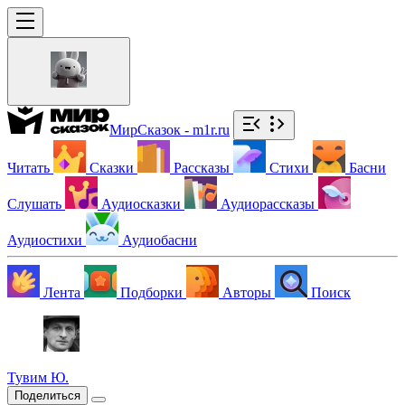
МирСказок - m1r.ru
Читать
Сказки
Рассказы
Стихи
Басни
Слушать
Аудиосказки
Аудиорассказы
Аудиостихи
Аудиобасни
Лента
Подборки
Авторы
Поиск
Тувим Ю.
Поделиться