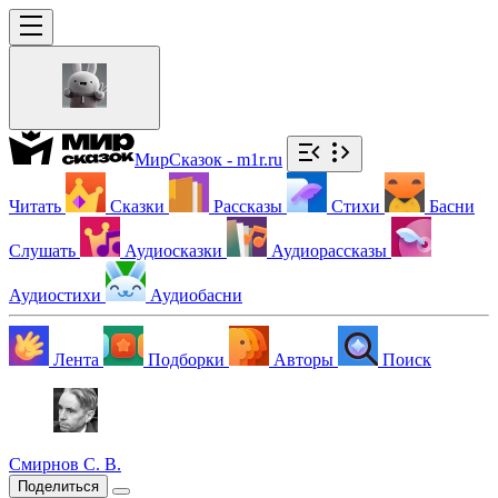
МирСказок - m1r.ru
Читать
Сказки
Рассказы
Стихи
Басни
Слушать
Аудиосказки
Аудиорассказы
Аудиостихи
Аудиобасни
Лента
Подборки
Авторы
Поиск
Смирнов С. В.
Поделиться