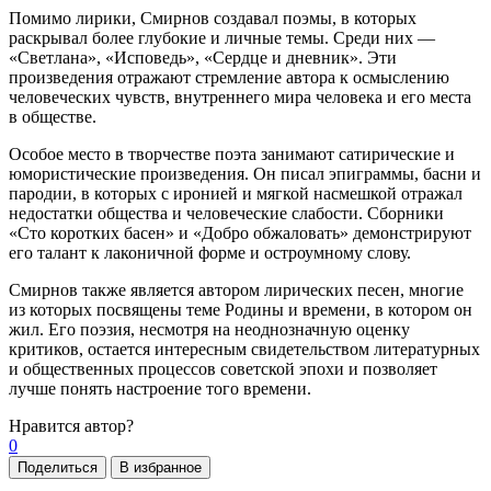
Помимо лирики, Смирнов создавал поэмы, в которых
раскрывал более глубокие и личные темы. Среди них —
«Светлана», «Исповедь», «Сердце и дневник». Эти
произведения отражают стремление автора к осмыслению
человеческих чувств, внутреннего мира человека и его места
в обществе.
Особое место в творчестве поэта занимают сатирические и
юмористические произведения. Он писал эпиграммы, басни и
пародии, в которых с иронией и мягкой насмешкой отражал
недостатки общества и человеческие слабости. Сборники
«Сто коротких басен» и «Добро обжаловать» демонстрируют
его талант к лаконичной форме и остроумному слову.
Смирнов также является автором лирических песен, многие
из которых посвящены теме Родины и времени, в котором он
жил. Его поэзия, несмотря на неоднозначную оценку
критиков, остается интересным свидетельством литературных
и общественных процессов советской эпохи и позволяет
лучше понять настроение того времени.
Нравится
автор?
0
Поделиться
В избранное