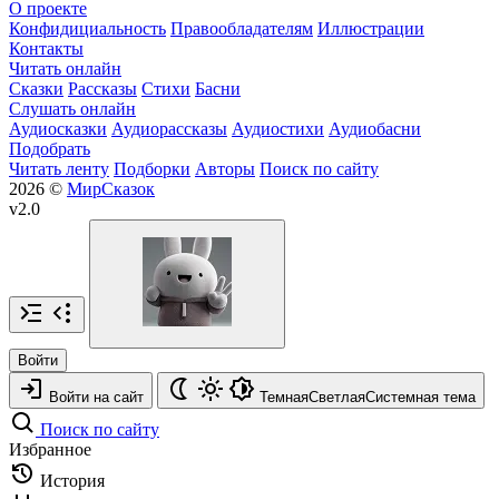
О проекте
Конфидициальность
Правообладателям
Иллюстрации
Контакты
Читать онлайн
Сказки
Рассказы
Стихи
Басни
Слушать онлайн
Аудиосказки
Аудиорассказы
Аудиостихи
Аудиобасни
Подобрать
Читать ленту
Подборки
Авторы
Поиск по сайту
2026 ©
МирСказок
v2.0
Войти
Войти на сайт
Темная
Светлая
Системная
тема
Поиск по сайту
Избранное
История