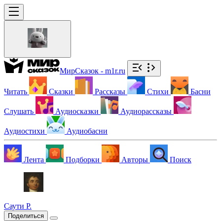
МирСказок - m1r.ru
Читать
Сказки
Рассказы
Стихи
Басни
Слушать
Аудиосказки
Аудиорассказы
Аудиостихи
Аудиобасни
Лента
Подборки
Авторы
Поиск
Саути Р.
Поделиться