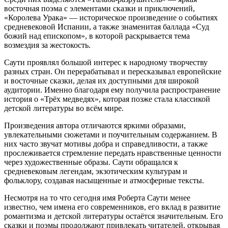
восточная поэма с элементами сказки и приключений,
«Королева Урака» — историческое произведение о событиях
средневековой Испании, а также знаменитая баллада «Суд
божий над епископом», в которой раскрывается тема
возмездия за жестокость.
Саути проявлял большой интерес к народному творчеству
разных стран. Он перерабатывал и пересказывал европейские
и восточные сказки, делая их доступными для широкой
аудитории. Именно благодаря ему получила распространение
история о «Трёх медведях», которая позже стала классикой
детской литературы во всём мире.
Произведения автора отличаются яркими образами,
увлекательными сюжетами и поучительным содержанием. В
них часто звучат мотивы добра и справедливости, а также
прослеживается стремление передать нравственные ценности
через художественные образы. Саути обращался к
средневековым легендам, экзотическим культурам и
фольклору, создавая насыщенные и атмосферные тексты.
Несмотря на то что сегодня имя Роберта Саути менее
известно, чем имена его современников, его вклад в развитие
романтизма и детской литературы остаётся значительным. Его
сказки и поэмы продолжают привлекать читателей, открывая