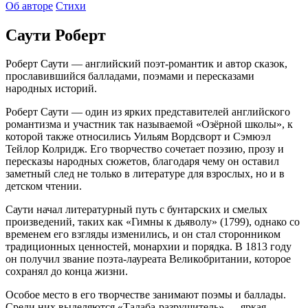
Об авторе
Стихи
Саути Роберт
Роберт Саути — английский поэт-романтик и автор сказок,
прославившийся балладами, поэмами и пересказами
народных историй.
Роберт Саути — один из ярких представителей английского
романтизма и участник так называемой «Озёрной школы», к
которой также относились Уильям Вордсворт и Сэмюэл
Тейлор Колридж. Его творчество сочетает поэзию, прозу и
пересказы народных сюжетов, благодаря чему он оставил
заметный след не только в литературе для взрослых, но и в
детском чтении.
Саути начал литературный путь с бунтарских и смелых
произведений, таких как «Гимны к дьяволу» (1799), однако со
временем его взгляды изменились, и он стал сторонником
традиционных ценностей, монархии и порядка. В 1813 году
он получил звание поэта-лауреата Великобритании, которое
сохранял до конца жизни.
Особое место в его творчестве занимают поэмы и баллады.
Среди них выделяются «Талаба-разрушитель» — яркая