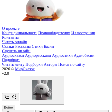
О проекте
Конфидициальность
Правообладателям
Иллюстрации
Контакты
Читать онлайн
Сказки
Рассказы
Стихи
Басни
Слушать онлайн
Аудиосказки
Аудиорассказы
Аудиостихи
Аудиобасни
Подобрать
Читать ленту
Подборки
Авторы
Поиск по сайту
2026 ©
МирСказок
v2.0
Войти