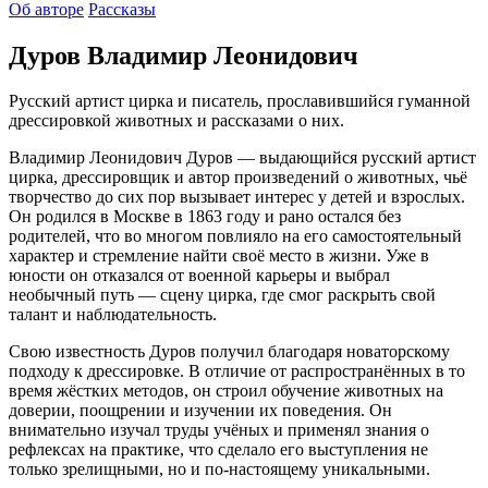
Об авторе
Рассказы
Дуров Владимир Леонидович
Русский артист цирка и писатель, прославившийся гуманной
дрессировкой животных и рассказами о них.
Владимир Леонидович Дуров — выдающийся русский артист
цирка, дрессировщик и автор произведений о животных, чьё
творчество до сих пор вызывает интерес у детей и взрослых.
Он родился в Москве в 1863 году и рано остался без
родителей, что во многом повлияло на его самостоятельный
характер и стремление найти своё место в жизни. Уже в
юности он отказался от военной карьеры и выбрал
необычный путь — сцену цирка, где смог раскрыть свой
талант и наблюдательность.
Свою известность Дуров получил благодаря новаторскому
подходу к дрессировке. В отличие от распространённых в то
время жёстких методов, он строил обучение животных на
доверии, поощрении и изучении их поведения. Он
внимательно изучал труды учёных и применял знания о
рефлексах на практике, что сделало его выступления не
только зрелищными, но и по-настоящему уникальными.