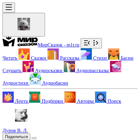
МирСказок - m1r.ru
Читать
Сказки
Рассказы
Стихи
Басни
Слушать
Аудиосказки
Аудиорассказы
Аудиостихи
Аудиобасни
Лента
Подборки
Авторы
Поиск
Дуров В. Л.
Поделиться