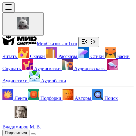
МирСказок - m1r.ru
Читать
Сказки
Рассказы
Стихи
Басни
Слушать
Аудиосказки
Аудиорассказы
Аудиостихи
Аудиобасни
Лента
Подборки
Авторы
Поиск
Владимиров М. В.
Поделиться