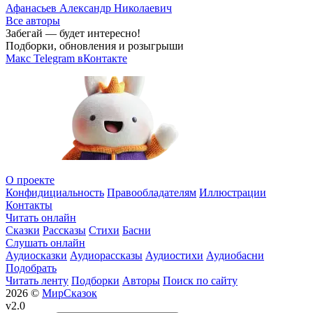
Афанасьев Александр Николаевич
Все авторы
Забегай — будет интересно!
Подборки, обновления и розыгрыши
Макс
Telegram
вКонтакте
О проекте
Конфидициальность
Правообладателям
Иллюстрации
Контакты
Читать онлайн
Сказки
Рассказы
Стихи
Басни
Слушать онлайн
Аудиосказки
Аудиорассказы
Аудиостихи
Аудиобасни
Подобрать
Читать ленту
Подборки
Авторы
Поиск по сайту
2026 ©
МирСказок
v2.0