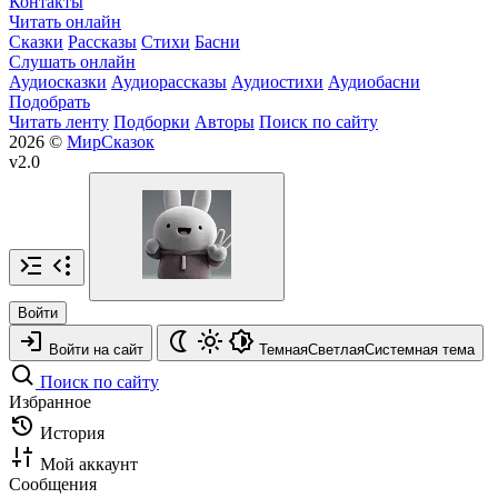
Контакты
Читать онлайн
Сказки
Рассказы
Стихи
Басни
Слушать онлайн
Аудиосказки
Аудиорассказы
Аудиостихи
Аудиобасни
Подобрать
Читать ленту
Подборки
Авторы
Поиск по сайту
2026 ©
МирСказок
v2.0
Войти
Войти на сайт
Темная
Светлая
Системная
тема
Поиск по сайту
Избранное
История
Мой аккаунт
Сообщения