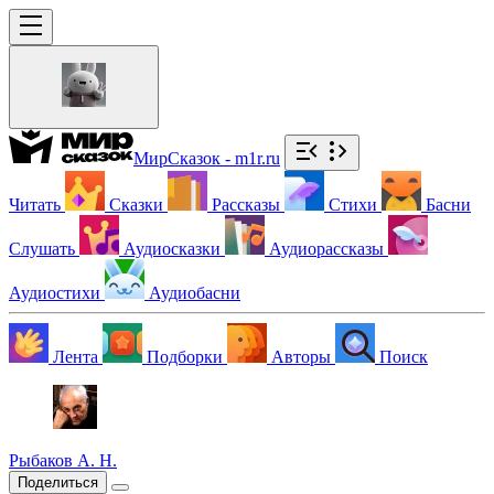
МирСказок - m1r.ru
Читать
Сказки
Рассказы
Стихи
Басни
Слушать
Аудиосказки
Аудиорассказы
Аудиостихи
Аудиобасни
Лента
Подборки
Авторы
Поиск
Рыбаков А. Н.
Поделиться