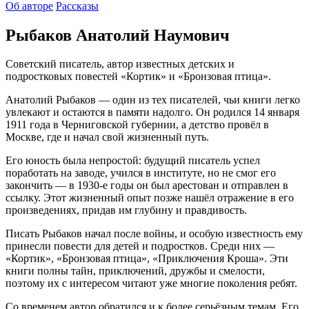
Об авторе
Рассказы
Рыбаков Анатолий Наумович
Советский писатель, автор известных детских и
подростковых повестей «Кортик» и «Бронзовая птица».
Анатолий Рыбаков — один из тех писателей, чьи книги легко
увлекают и остаются в памяти надолго. Он родился 14 января
1911 года в Черниговской губернии, а детство провёл в
Москве, где и начал свой жизненный путь.
Его юность была непростой: будущий писатель успел
поработать на заводе, учился в институте, но не смог его
закончить — в 1930-е годы он был арестован и отправлен в
ссылку. Этот жизненный опыт позже нашёл отражение в его
произведениях, придав им глубину и правдивость.
Писать Рыбаков начал после войны, и особую известность ему
принесли повести для детей и подростков. Среди них —
«Кортик», «Бронзовая птица», «Приключения Кроша». Эти
книги полны тайн, приключений, дружбы и смелости,
поэтому их с интересом читают уже многие поколения ребят.
Со временем автор обратился и к более серьёзным темам. Его