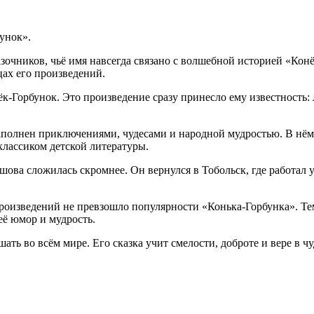
унок».
чников, чьё имя навсегда связано с волшебной историей «Конёк
ах его произведений.
-Горбунок. Это произведение сразу принесло ему известность: 
полнен приключениями, чудесами и народной мудростью. В нём 
классиком детской литературы.
шова сложилась скромнее. Он вернулся в Тобольск, где работал 
произведений не превзошло популярности «Конька-Горбунка». Тем
её юмор и мудрость.
ть во всём мире. Его сказка учит смелости, доброте и вере в 