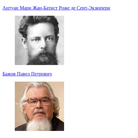
Антуан Мари Жан-Батист Роже де Сент-Экзюпери
Бажов Павел Петрович