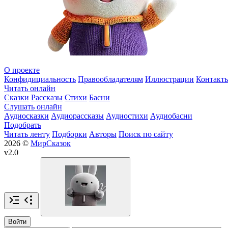
О проекте
Конфидициальность
Правообладателям
Иллюстрации
Контакт
Читать онлайн
Сказки
Рассказы
Стихи
Басни
Слушать онлайн
Аудиосказки
Аудиорассказы
Аудиостихи
Аудиобасни
Подобрать
Читать ленту
Подборки
Авторы
Поиск по сайту
2026 ©
МирСказок
v2.0
Войти