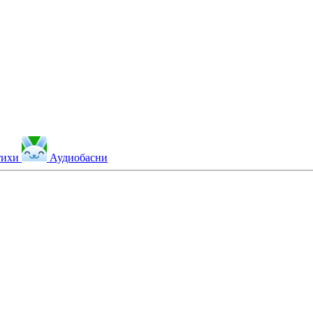
тихи
Аудиобасни