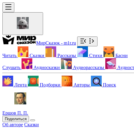
МирСказок - m1r.ru
Читать
Сказки
Рассказы
Стихи
Басни
Слушать
Аудиосказки
Аудиорассказы
Аудиос
Лента
Подборки
Авторы
Поиск
Ершов П. П.
Поделиться
Об авторе
Сказки