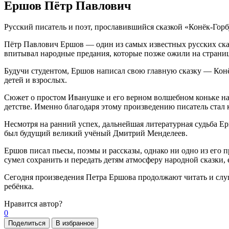
Ершов Пётр Павлович
Русский писатель и поэт, прославившийся сказкой «Конёк-Горб
Пётр Павлович Ершов — один из самых известных русских сказо
впитывал народные предания, которые позже ожили на страниц
Будучи студентом, Ершов написал свою главную сказку — Конёк
детей и взрослых.
Сюжет о простом Иванушке и его верном волшебном коньке на
детстве. Именно благодаря этому произведению писатель стал 
Несмотря на ранний успех, дальнейшая литературная судьба Ер
был будущий великий учёный Дмитрий Менделеев.
Ершов писал пьесы, поэмы и рассказы, однако ни одно из его 
сумел сохранить и передать детям атмосферу народной сказки, 
Сегодня произведения Петра Ершова продолжают читать и слуша
ребёнка.
Нравится
автор?
0
Поделиться
В избранное