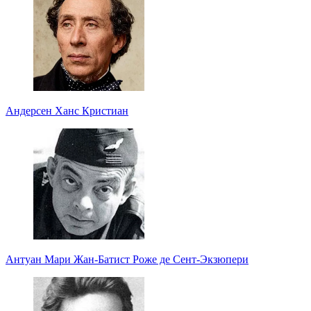
Андерсен Ханс Кристиан
Антуан Мари Жан-Батист Роже де Сент-Экзюпери