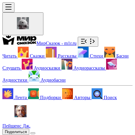
МирСказок - m1r.ru
Читать
Сказки
Рассказы
Стихи
Басни
Слушать
Аудиосказки
Аудиорассказы
Аудиостихи
Аудиобасни
Лента
Подборки
Авторы
Поиск
Пейшенс Дж.
Поделиться