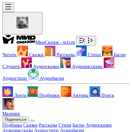
МирСказок - m1r.ru
Читать
Сказки
Рассказы
Стихи
Басни
Слушать
Аудиосказки
Аудиорассказы
Аудиостихи
Аудиобасни
Лента
Подборки
Авторы
Поиск
Мальчик
Поделиться
Подборка
Сказки
Рассказы
Стихи
Басни
Аудиосказки
Аудиорассказы
Аудиостихи
Аудиобасни