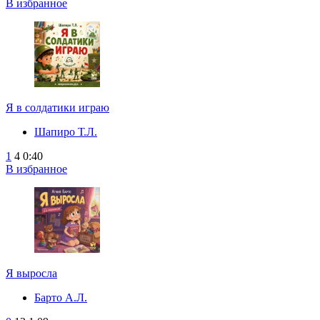
В избранное
Я в солдатики играю
Шапиро Т.Л.
1
4
0:40
В избранное
Я выросла
Барто А.Л.