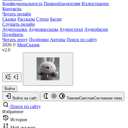
Конфидициальность
Правообладателям
Иллюстрации
Контакты
Читать онлайн
Сказки
Рассказы
Стихи
Басни
Слушать онлайн
Аудиосказки
Аудиорассказы
Аудиостихи
Аудиобасни
Подобрать
Читать ленту
Подборки
Авторы
Поиск по сайту
2026 ©
МирСказок
v2.0
Войти
Войти на сайт
Темная
Светлая
Системная
тема
Поиск по сайту
Избранное
История
Мой аккаунт