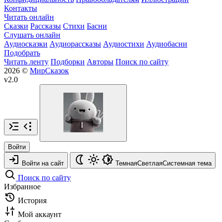
Контакты
Читать онлайн
Сказки
Рассказы
Стихи
Басни
Слушать онлайн
Аудиосказки
Аудиорассказы
Аудиостихи
Аудиобасни
Подобрать
Читать ленту
Подборки
Авторы
Поиск по сайту
2026 ©
МирСказок
v2.0
Войти
Войти на сайт
Темная
Светлая
Системная
тема
Поиск по сайту
Избранное
История
Мой аккаунт