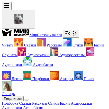
МирСказок - m1r.ru
Читать
Сказки
Рассказы
Стихи
Басни
Слушать
Аудиосказки
Аудиорассказы
Аудиостихи
Аудиобасни
Лента
Подборки
Авторы
Поиск
Лошадь
Поделиться
Подборка
Сказки
Рассказы
Стихи
Басни
Аудиосказки
Аудиостихи
Аудиобасни