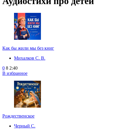
Аудиостихи про детей
Как бы жили мы без книг
Михалков С. В.
0
8
2:40
В избранное
Рождественское
Черный С.