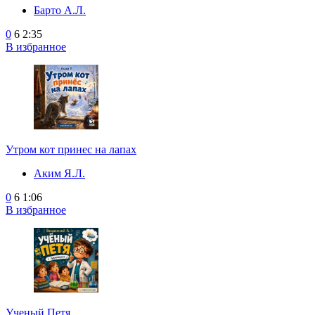
Барто А.Л.
0
6
2:35
В избранное
Утром кот принес на лапах
Аким Я.Л.
0
6
1:06
В избранное
Ученый Петя