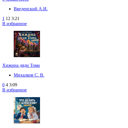
Введенский А.И.
1
12
3:21
В избранное
Хижина дяди Тома
Михалков С. В.
0
4
3:09
В избранное