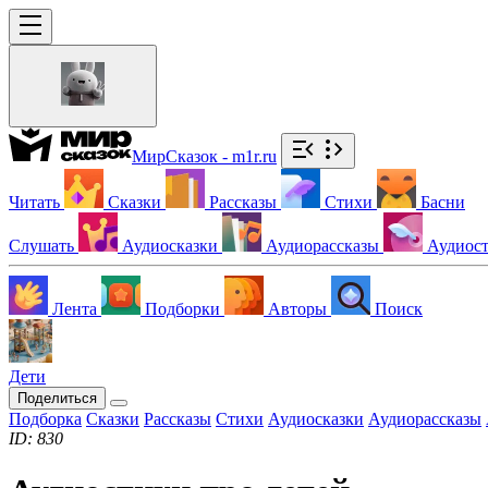
МирСказок - m1r.ru
Читать
Сказки
Рассказы
Стихи
Басни
Слушать
Аудиосказки
Аудиорассказы
Аудиос
Лента
Подборки
Авторы
Поиск
Дети
Поделиться
Подборка
Сказки
Рассказы
Стихи
Аудиосказки
Аудиорассказы
ID: 830