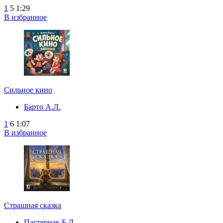
1
5
1:29
В избранное
Сильное кино
Барто А.Л.
1
6
1:07
В избранное
Страшная сказка
Пастернак Б.Л.