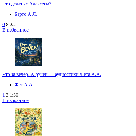
Что делать с Алексеем?
Барто А.Л.
0
8
2:21
В избранное
Что за вечер! А ручей — аудиостихи Фета А.А.
Фет А.А.
1
3
1:30
В избранное