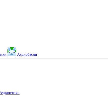
тихи
Аудиобасни
Аудиостихи