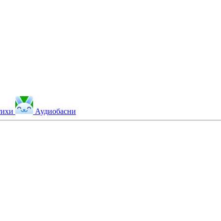
тихи
Аудиобасни