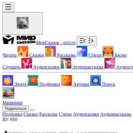
МирСказок - m1r.ru
Читать
Сказки
Рассказы
Стихи
Басни
Слушать
Аудиосказки
Аудиорассказы
Аудиос
Лента
Подборки
Авторы
Поиск
Машинки
Поделиться
Подборка
Сказки
Рассказы
Стихи
Аудиосказки
Аудиорассказы
ID: 950