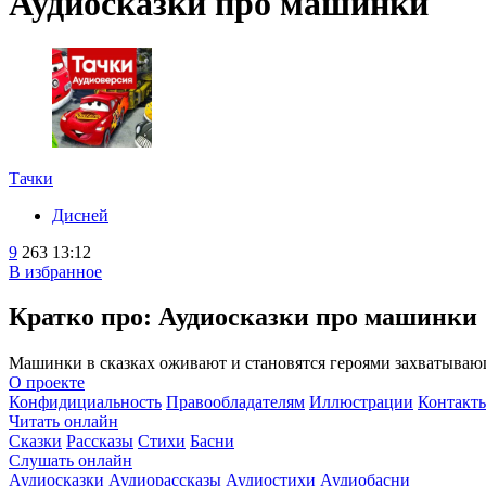
Аудиосказки про машинки
Тачки
Дисней
9
263
13:12
В избранное
Кратко про: Аудиосказки про машинки
Машинки в сказках оживают и становятся героями захватываю
О проекте
Конфидициальность
Правообладателям
Иллюстрации
Контакт
Читать онлайн
Сказки
Рассказы
Стихи
Басни
Слушать онлайн
Аудиосказки
Аудиорассказы
Аудиостихи
Аудиобасни