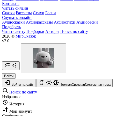
Контакты
Читать онлайн
Сказки
Рассказы
Стихи
Басни
Слушать онлайн
Аудиосказки
Аудиорассказы
Аудиостихи
Аудиобасни
Подобрать
Читать ленту
Подборки
Авторы
Поиск по сайту
2026 ©
МирСказок
v2.0
Войти
Войти на сайт
Темная
Светлая
Системная
тема
Поиск по сайту
Избранное
История
Мой аккаунт
Сообщения