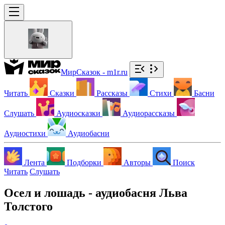
МирСказок - m1r.ru
Читать
Сказки
Рассказы
Стихи
Басни
Слушать
Аудиосказки
Аудиорассказы
Аудиостихи
Аудиобасни
Лента
Подборки
Авторы
Поиск
Читать
Слушать
Осел и лошадь - аудиобасня Льва
Толстого