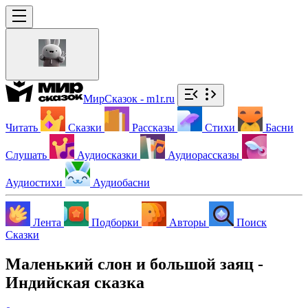
МирСказок - m1r.ru
Читать
Сказки
Рассказы
Стихи
Басни
Слушать
Аудиосказки
Аудиорассказы
Аудиостихи
Аудиобасни
Лента
Подборки
Авторы
Поиск
Сказки
Маленький слон и большой заяц -
Индийская сказка