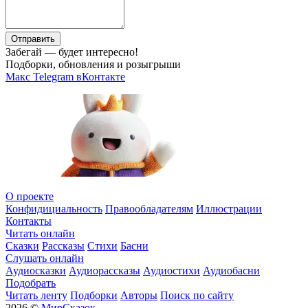
Отправить
Забегай — будет интересно!
Подборки, обновления и розыгрыши
Макс
Telegram
вКонтакте
О проекте
Конфидициальность
Правообладателям
Иллюстрации
Контакты
Читать онлайн
Сказки
Рассказы
Стихи
Басни
Слушать онлайн
Аудиосказки
Аудиорассказы
Аудиостихи
Аудиобасни
Подобрать
Читать ленту
Подборки
Авторы
Поиск по сайту
2026 ©
МирСказок