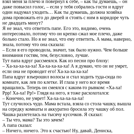
взял меня за плечо и повернул к себе, – как ты думаешь, – он
даже повысил голос, – если у тебя собрались гости и вдруг
один надумал уходить… Как ты думаешь, должна хозяйка
дома провожать его до дверей и стоять с ним в коридоре чуть
не двадцать минут?
Я не знал, что ответить папе. Его это, видимо, очень
интересовало, потому что он крепко сжал мое плечо, даже
больно стало. Но я не знал, что ему ответить. А мама, наверно,
знала, потому что она сказала:
– Если я его проводила, значит, так было нужно. Чем больше
внимания гостям, тем, безусловно, лучше.
Тут папа вдруг рассмеялся. Как из песни про блоху:
– Ха-ха-ха-ха-ха! Ха-ха-ха-ха-ха! А я думаю, что он не умрет,
если она не проводит его! Ха-ха-ха-ха-ха!
Папа вдруг взъерошил волосы и стал ходить туда-сюда по
комнате, как лев по клетке. И глаза у него все время
вращались. Теперь он смеялся с каким-то рывком: «Ха-ха!
Ррр! Ха-ха! Рр!» Глядя на него, я тоже расхохотался:
– Конечно, не умрет! Ха-ха-ха-ха-ха-ха!
Тут случилось чудо. Мама встала, взяла со стола чашку, вышла
на середку комнаты и аккуратно бросила эту чашку об пол.
Чашка разлетелась на тысячу кусочков. Я сказал:
– Ты что, мама? Ты это зачем?
А папа сказал:
– Ничего, ничего. Это к счастью! Ну, давай, Дениска,