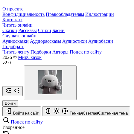
О проекте
Конфидициальность
Правообладателям
Иллюстрации
Контакты
Читать онлайн
Сказки
Рассказы
Стихи
Басни
Слушать онлайн
Аудиосказки
Аудиорассказы
Аудиостихи
Аудиобасни
Подобрать
Читать ленту
Подборки
Авторы
Поиск по сайту
2026 ©
МирСказок
v2.0
Войти
Войти на сайт
Темная
Светлая
Системная
тема
Поиск по сайту
Избранное