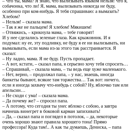
– Что ты, мама? Я знаю, что вылизывать языком нельзя! Что я,
собачонка, что ли! Я, мама, вылизывать никогда не буду,
особенно при ком-нибудь. Я тебя спрашиваю: а вымазать?
Хлебом?
– Нельзя! – сказала мама.
– Так я же не пальцем! Я хлебом! Мякишем!
– Отвяжись, – крикнула мама, – тебе говорят!
И у нее сделались зеленые глаза. Как крыжовник. И я
подумал: ну ее, эту подливку, не буду я ее ни вылизывать, ни
вымазывать, если мама из-за этого так расстраивается. Я
сказал:
– Ну ладно, мама. Я не буду. Пусть пропадает.
– А вот, кстати, – сказал папа, я серьезно хочу тебя спросить…
– Спрашивай, – сказала мама, – ты ведь еще хуже маленького.
– Нет, верно, – продолжал папа, – у нас, знаешь, иногда
банкеты бывают, всякие там торжества… Так вот: ничего,
если я иногда захвачу что-нибудь с собой? Ну, яблочко там или
апельсин…
– Не сходи с ума! – сказала мама.
– Да почему же? – спросил папа.
– А потому, что сегодня ты унес яблоко с собою, а завтра
начнешь винегрет в боковой карман запихивать!
– Да, – сказал папа и поглядел в потолок, – да, некоторые
очень хорошо знают правила хорошего тона! Прямо
профессора! Куда там!.. А как ты думаешь, Дениска, – папа