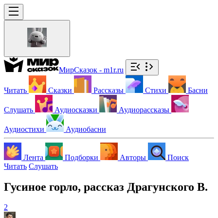
МирСказок - m1r.ru
Читать
Сказки
Рассказы
Стихи
Басни
Слушать
Аудиосказки
Аудиорассказы
Аудиостихи
Аудиобасни
Лента
Подборки
Авторы
Поиск
Читать
Слушать
Гусиное горло, рассказ Драгунского В.
2