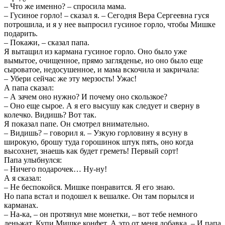
– Что же именно? – спросила мама.
– Гусиное горло! – сказал я. – Сегодня Вера Сергеевна гуся
потрошила, и я у нее выпросил гусиное горло, чтобы Мишке
подарить.
– Покажи, – сказал папа.
Я вытащил из кармана гусиное горло. Оно было уже
вымытое, очищенное, прямо загляденье, но оно было еще
сыроватое, недосушенное, и мама вскочила и закричала:
– Убери сейчас же эту мерзость! Ужас!
А папа сказал:
– А зачем оно нужно? И почему оно скользкое?
– Оно еще сырое. А я его высушу как следует и сверну в
колечко. Видишь? Вот так.
Я показал папе. Он смотрел внимательно.
– Видишь? – говорил я. – Узкую горловину я всуну в
широкую, брошу туда горошинок штук пять, оно когда
высохнет, знаешь как будет греметь! Первый сорт!
Папа улыбнулся:
– Ничего подарочек… Ну-ну!
А я сказал:
– Не беспокойся. Мишке понравится. Я его знаю.
Но папа встал и подошел к вешалке. Он там порылся и
карманах.
– На-ка, – он протянул мне монетки, – вот тебе немного
деньжат. Купи Мишке конфет. А это от меня добавка. – И папа