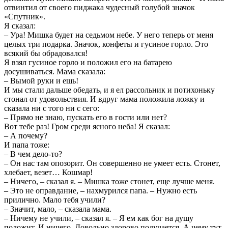
отвинтил от своего пиджака чудесный голубой значок
«Спутник».
Я сказал:
– Ура! Мишка будет на седьмом небе. У него теперь от меня
целых три подарка. Значок, конфеты и гусиное горло. Это
всякий бы обрадовался!
Я взял гусиное горло и положил его на батарею
досушиваться. Мама сказала:
– Вымой руки и ешь!
И мы стали дальше обедать, и я ел рассольник и потихоньку
стонал от удовольствия. И вдруг мама положила ложку и
сказала ни с того ни с сего:
– Прямо не знаю, пускать его в гости или нет?
Вот тебе раз! Гром среди ясного неба! Я сказал:
– А почему?
И папа тоже:
– В чем дело-то?
– Он нас там опозорит. Он совершенно не умеет есть. Стонет,
хлебает, везет… Кошмар!
– Ничего, – сказал я. – Мишка тоже стонет, еще лучше меня.
– Это не оправдание, – нахмурился папа. – Нужно есть
прилично. Мало тебя учили?
– Значит, мало, – сказала мама.
– Ничему не учили, – сказал я. – Я ем как бог на душу
положит. И ничего. Довольно здорово получается. А чему тут