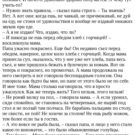
учить-то?
– Нужно знать правила, – сказал папа строго. – Ты знаешь?
Нет. А вот они: когда ешь, не чавкай, не причмокивай, не дуй
на еду, не стони от удовольствия и вообще не издавай никаких
звуков при еде.
– А я не издаю! Что, издаю, что ли?
– И никогда не ешь перед обедом хлеб с горчицей! –
воскликнула мама.
Папа ужасно покраснел. Еще бы! Он недавно съел перед
обедом, наверное, целое кило хлеба с горчицей. Когда мама
принесла суп, оказалось, что у нее уже нет хлеба, папа весь
съел, и мне пришлось бежать в булочную за новым. Вот он
теперь и покраснел, но промолчал. А мама продолжала на
него смотреть и все говорила беспощадным голосом. Она
говорила как будто бы мне, но папе от этого было не по себе.
И мне тоже. Мама столько наговорила, что я просто
ужаснулся. Как же теперь жить? Того нельзя, этого нельзя!
– Не роняй вилку на пол, – говорила мама. – А если уронил,
сиди спокойно, не становись на четвереньки, не ныряй под
стол и не ползай там полчаса. Не барабань пальцами по столу,
не свисти, не пой! Не хохочи за столом! Не ешь рыбу ножом,
тем более если ты в гостях.
– А это вовсе не рыба была, – сказал папа, и лицо у него стало
какое-то виноватое, – это были обыкновенные голубцы.