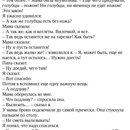
– Тем более. – Мама была неумолима. – Еще чего придумали,
голубцы – ножом! Ни голубцы, ни яичницу не едят ножом!
Это закон!
Я ужасно удивился:
– А как же голубцы есть без ножа?
Мама сказала:
– А так же, как и котлеты. Вилочкой, и все.
– Так ведь останется же на тарелке! Как быть?
Мама сказала:
– Ну и пусть останется!
– Так ведь жалко же! – взмолился я. – Я, может быть, еще не
наелся, а тут осталось… Нужно доесть!
Папа сказал:
– Ну доедай, чего там!
Я сказал:
– Вот спасибо.
Потом я вспомнил еще одну важную вещь:
– А подливу?
Мама обернулась ко мне.
– Что подливу? – спросила она.
– Вылизать… – сказал я.
У мамы брови подскочили до самой прически. Она стукнула
пальцем по столу:
– Не сметь вылизывать!
Я понял, что надо спасаться.