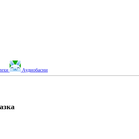
тихи
Аудиобасни
азка