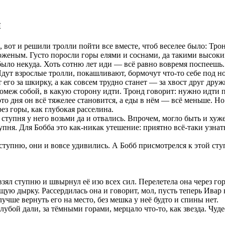
н
, вот и решили тролли пойти все вместе, чтоб веселее было: Тро
женым. Густо поросли горы елями и соснами, да такими высоким
 было некуда. Хоть сотню лет иди — всё равно вовремя поспеешь.
дут взрослые тролли, покашливают, бормочут что-то себе под нос
т его за шкирку, а как совсем трудно станет — за хвост друг др
омеж собой, в какую сторону идти. Тронд говорит: нужно идти п
то дня он всё тяжелее становится, а еды в нём — всё меньше. Но
ез горы, как глубокая расселина.
 ступня у него возьми да и отвались. Впрочем, могло быть и хуж
пня. Для Бобба это как-никак утешение: приятно всё-таки узнать,
тупню, они и вовсе удивились. А Бобб присмотрелся к этой сту
взял ступню и швырнул её изо всех сил. Перелетела она через гору
ую дырку. Рассердилась она и говорит, мол, пусть теперь Ивар не
учше вернуть его на место, без мешка у неё будто и спины нет.
лубой дали, за тёмными горами, мерцало что-то, как звезда. Чуд