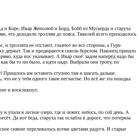
нд и Коре, Ивар Женолюб и Борд, Бобб из Мусьерда и старуха
и, что доходили троллям до пояса. Тяжелей всего приходилось
, и троллята не отстают, глазеют во все стороны, а Гури
ужку держат. Так и продираются сквозь бурелом. Наконец пришло
рямо, куда нос указывает. А Ивар своё: задом наперёд надо бы
 как бы то ни было, а идти надо. Выбрали они тропу, по
е! Пришлось им оставить ступню там и шагать дальше.
 что не у тебя одного такое несчастье. Но всё же эта находка
пне и воскликнул:
 и упала в лесное озеро, где и лежит, небось, по сей день. А
сёт. Да вот беда, старуха так ослабла в дороге, что потеряла
есное сияние переливалось всеми цветами радуги. И старые