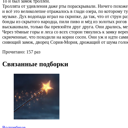
То и был замок троллей.
Троллята от удивления даже рты пораскрывали. Ничего похожего
и всё это великолепие отражалось в глади озера, по которому 
музыке. Дух водопада играл на скрипке, да так, что от струн р
бонды из скрытого народца, пили пиво и мёд из золотых рогов
выскакивали, только бы превзойти друг друга. Они дрались, ме
Через тёмные горы и леса со всех сторон тянулись к замку вер
скрюченные, что походили на корни сосен. Они уж и идти сами н
сияющий замок, дворец Сория-Мория, дрожащий от шума голо
Прочитано:
157 раз
Связанные подборки
Волшебные