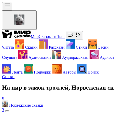
МирСказок - m1r.ru
Читать
Сказки
Рассказы
Стихи
Басни
Слушать
Аудиосказки
Аудиорассказы
Аудиос
Лента
Подборки
Авторы
Поиск
Сказки
На пир в замок троллей, Норвежская ск
0
Норвежские сказки
3