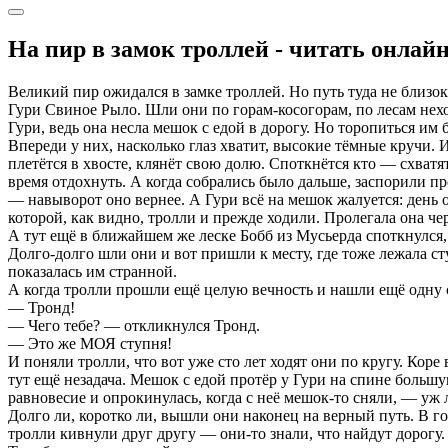
На пир в замок троллей - читать онлай
Великий пир ожидался в замке троллей. Но путь туда не близок
Гури Свиное Рыло. Шли они по горам-косогорам, по лесам нехо
Гури, ведь она несла мешок с едой в дорогу. Но торопиться им
Впереди у них, насколько глаз хватит, высокие тёмные кручи. И
плетётся в хвосте, клянёт свою долю. Споткнётся кто — схватя
время отдохнуть. А когда собрались было дальше, заспорили пр
— навыворот оно вернее. А Гури всё на мешок жалуется: день о
которой, как видно, тролли и прежде ходили. Пролегала она чер
А тут ещё в ближайшем же леске Бобб из Мусьерда споткнулся,
Долго-долго шли они и вот пришли к месту, где тоже лежала сту
показалась им странной.
А когда тролли прошли ещё целую вечность и нашли ещё одну с
— Тронд!
— Чего тебе? — откликнулся Тронд.
— Это же МОЯ ступня!
И поняли тролли, что вот уже сто лет ходят они по кругу. Коре 
тут ещё незадача. Мешок с едой протёр у Гури на спине большущ
равновесие и опрокинулась, когда с неё мешок-то сняли, — уж л
Долго ли, коротко ли, вышли они наконец на верный путь. В го
тролли кивнули друг другу — они-то знали, что найдут дорогу.