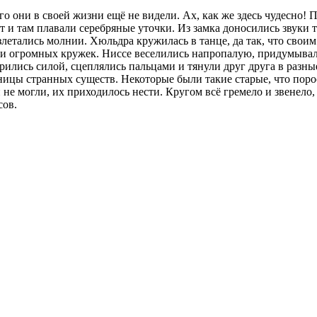
 они в своей жизни ещё не видели. Ах, как же здесь чудесно! П
тут и там плавали серебряные уточки. Из замка доносились звуки
азлетались молнии. Хюльдра кружилась в танце, да так, что свои
 и огромных кружек. Ниссе веселились напропалую, придумывали
рились силой, сцеплялись пальцами и тянули друг друга в разны
еницы странных существ. Некоторые были такие старые, что поро
е могли, их приходилось нести. Кругом всё гремело и звенело, д
сов.