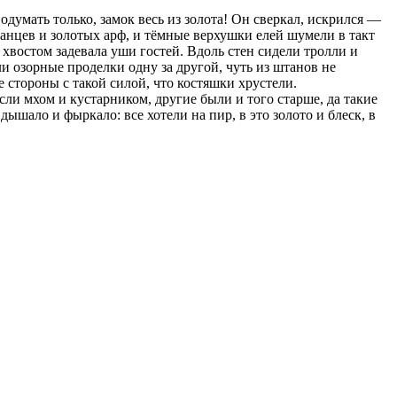
одумать только, замок весь из золота! Он сверкал, искрился —
 танцев и золотых арф, и тёмные верхушки елей шумели в такт
м хвостом задевала уши гостей. Вдоль стен сидели тролли и
 озорные проделки одну за другой, чуть из штанов не
е стороны с такой силой, что костяшки хрустели.
сли мхом и кустарником, другие были и того старше, да такие
ышало и фыркало: все хотели на пир, в это золото и блеск, в