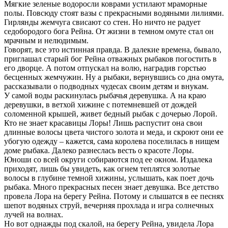
Мягкие зеленые водоросли коврами устилают мраморные
полы. Повсюду стоят вазы с прекрасными водяными лилиями.
Гирлянды жемчуга свисают со стен. Но ничто не радует
седобородого бога Рейна. От жизни в темном омуте стал он
мрачным и нелюдимым.
Говорят, все это истинная правда. В далекие времена, бывало,
приглашал старый бог Рейна отважных рыбаков погостить в
его дворце. А потом отпускал на волю, наградив горстью
бесценных жемчужин. Ну а рыбаки, вернувшись со дна омута,
рассказывали о подводных чудесах своим детям и внукам.
У самой воды раскинулась рыбачья деревушка. А на краю
деревушки, в ветхой хижине с потемневшей от дождей
соломенной крышей, живет бедный рыбак с дочерью Лорой.
Кто не знает красавицы Лоры! Лишь распустит она свои
длинные волосы цвета чистого золота и меда, и скроют они ее
убогую одежду – кажется, сама королева поселилась в нищем
доме рыбака. Далеко разнеслась весть о красоте Лоры.
Юноши со всей округи собираются под ее окном. Издалека
приходят, лишь бы увидеть, как огнем теплятся золотые
волосы в глубине темной хижины, услышать, как поет дочь
рыбака. Много прекрасных песен знает девушка. Все детство
провела Лора на берегу Рейна. Потому и слышатся в ее песнях
шепот водяных струй, вечерняя прохлада и игра солнечных
лучей на волнах.
Но вот однажды под скалой, на берегу Рейна, увидела Лора