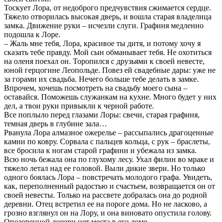
Тоскует Лора, от недоброго предчувствия сжимается сердце.
Тяжело отворилась высокая дверь, и вошла старая владелица
замка. Движение руки – исчезли слуги. Графиня медленно
подошла к Лоре.
– Жаль мне тебя, Лора, красивое ты дитя, и потому хочу я
сказать тебе правду. Мой сын обманывает тебя. Не охотиться
на оленя поехал он. Торопился с друзьями к своей невесте,
юной герцогине Леопольде. Повез ей свадебные дары: уже не
за горами их свадьба. Нечего больше тебе делать в замке.
Впрочем, хочешь посмотреть на свадьбу моего сына –
оставайся. Поможешь служанкам на кухне. Много будет у них
дел, а твои руки привыкли к черной работе.
Все поплыло перед глазами Лоры: свечи, старая графиня,
темная дверь в глубине зала…
Рванула Лора алмазное ожерелье – рассыпались драгоценные
камни по ковру. Сорвала с пальцев кольца, с рук – браслеты,
все бросила к ногам старой графини и убежала из замка.
Всю ночь бежала она по глухому лесу. Ухал филин во мраке и
тяжело летал над ее головой. Выли дикие звери. Но только
одного боялась Лора – повстречать молодого графа. Увидеть,
как, переполненный радостью и счастьем, возвращается он от
своей невесты. Только на рассвете добралась она до родной
деревни. Отец встретил ее на пороге дома. Но не ласково, а
грозно взглянул он на Лору, и она виновато опустила голову.
Опозоренной дочери нет места в его доме.