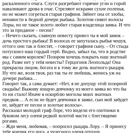
раскаленного очага. Слуги разгребают горячие угли и горой
наваливают дрова в очаг. Стреляют искрами сухие поленья,
но не может согреться старая графиня. Зябнет она от злобы,
ненависти к бедной дочери рыбака. Золотом сияют волосы
Лоры, но не такое золото любит старая владелица замка. И что
это за приданое – песни?
– Нечего сказать, славную невесту привел ты в мой замок –
дочь простого рыбака! В волосах ее запуталась рыбья чешуя,
оттого они так и блестят, – говорит графиня сыну. – От стыда
потускнел наш гордый герб. Видно, забыл ты, что в родстве
мы с самим королем? Позором хочешь покрыть наш знатный
род. Разве нет у тебя невесты? Герцогиня Леопольда! Она
прекрасна лицом, богата и к тому же дочь знатного рыцаря.
Ну что же, воля твоя, раз так ты ее любишь, женись уж на
дочери рыбака…
Говорит так, а сама думает: «Нет, я не допущу этой позорной
свадьбы! Выживу нищую девчонку из моего замка во что бы
то ни стало! Иначе я оскорблю могилы моих знатных
предков… А если не будет девчонки в замке, сын мой забудет
ее, забудет ее песни и золотые волосы».
Рассказал молодой граф Лоре, что видели его охотники в
буковом лесу оленя редкой золотой масти с блестящими
рогами.
– Жди меня, любимая, – попросил рыцарь Лору. – Я принесу
тебе кончик его рога, а чудесного оленя отпущу.