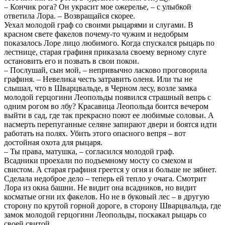
– Кончик рога? Он украсит мое ожерелье, – с улыбкой
ответила Лора. – Возвращайся скорее.
Уехал молодой граф со своими рыцарями и слугами. В
красном свете факелов почему-то чужим и недобрым
показалось Лоре лицо любимого. Когда спускался рыцарь по
лестнице, старая графиня приказала своему верному слуге
остановить его и позвать в свои покои.
– Послушай, сын мой, – непривычно ласково проговорила
графиня. – Невелика честь затравить оленя. Или ты не
слышал, что в Шварцвальде, в Черном лесу, возле замка
молодой герцогини Леопольды появился страшный вепрь с
одним рогом во лбу? Красавица Леопольда боится вечером
выйти в сад, где так прекрасно поют ее любимые соловьи. А
насмерть перепуганные селяне запирают двери и боятся идти
работать на полях. Убить этого опасного вепря – вот
достойная охота для рыцаря.
– Ты права, матушка, – согласился молодой граф.
Всадники проехали по подъемному мосту со смехом и
свистом. А старая графиня греется у огня и больше не зябнет.
Сделала недоброе дело – теперь ей тепло у очага. Смотрит
Лора из окна башни. Не видит она всадников, но видит
косматые огни их факелов. Но не в буковый лес – в другую
сторону по крутой горной дороге, в сторону Шварцвальда, где
замок молодой герцогини Леопольды, поскакал рыцарь со
своей свитой.