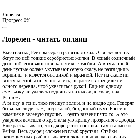
Лорелея
Прогресс
0
%
Лорелея - читать онлайн
Высится над Рейном серая гранитная скала. Сверху донизу
бегут по ней тонкие серебристые жилки. В ясный солнечный
день поблескивают они, как живые змейки. А в туманный
день густые облака укутывают серую скалу, не разглядишь
вершины, и кажется она дикой и мрачной. Нет на скале ни
выступа, чтобы ногу поставить, не растет в трещине ни
одного деревца, чтоб ухватиться рукой. Еще ни одному
смельчаку не удалось подняться на высокую скалу над
Рейном.
А внизу, в тени, тихо плещут волны, и не видно дна. Говорят
бывалые люди: там, под скалой, бездонный омут. Бросишь
камешек в зеленую глубину – будто зазвенит что-то. А это
ударился камешек о хрустальную крышу прозрачного дворца.
Еще рассказывают, что дворец этот построил сам старый бог
Рейна. Весь дворец сложен из глыб хрусталя. Стайки
разноцветных рыб вплывают в окна и выплывают из них.