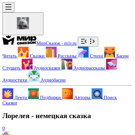
МирСказок - m1r.ru
Читать
Сказки
Рассказы
Стихи
Басни
Слушать
Аудиосказки
Аудиорассказы
Аудиостихи
Аудиобасни
Лента
Подборки
Авторы
Поиск
Сказки
Лорелея - немецкая сказка
0