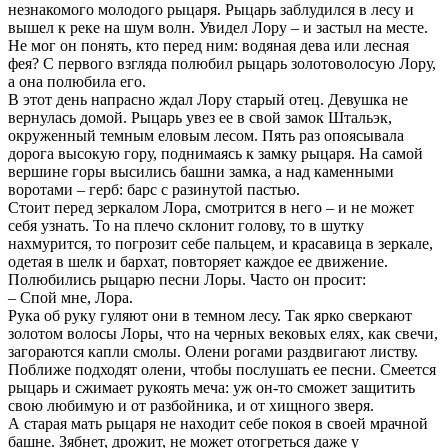
незнакомого молодого рыцаря. Рыцарь заблудился в лесу и
вышел к реке на шум волн. Увидел Лору – и застыл на месте.
Не мог он понять, кто перед ним: водяная дева или лесная
фея? С первого взгляда полюбил рыцарь золотоволосую Лору,
а она полюбила его.
В этот день напрасно ждал Лору старый отец. Девушка не
вернулась домой. Рыцарь увез ее в свой замок Штальэк,
окруженный темным еловым лесом. Пять раз опоясывала
дорога высокую гору, поднимаясь к замку рыцаря. На самой
вершине горы высились башни замка, а над каменными
воротами – герб: барс с разинутой пастью.
Стоит перед зеркалом Лора, смотрится в него – и не может
себя узнать. То на плечо склонит голову, то в шутку
нахмурится, то погрозит себе пальцем, и красавица в зеркале,
одетая в шелк и бархат, повторяет каждое ее движение.
Полюбились рыцарю песни Лоры. Часто он просит:
– Спой мне, Лора.
Рука об руку гуляют они в темном лесу. Так ярко сверкают
золотом волосы Лоры, что на черных вековых елях, как свечи,
загораются капли смолы. Олени рогами раздвигают листву.
Поближе подходят олени, чтобы послушать ее песни. Смеется
рыцарь и сжимает рукоять меча: уж он-то сможет защитить
свою любимую и от разбойника, и от хищного зверя.
А старая мать рыцаря не находит себе покоя в своей мрачной
башне. Зябнет, дрожит, не может отогреться даже у