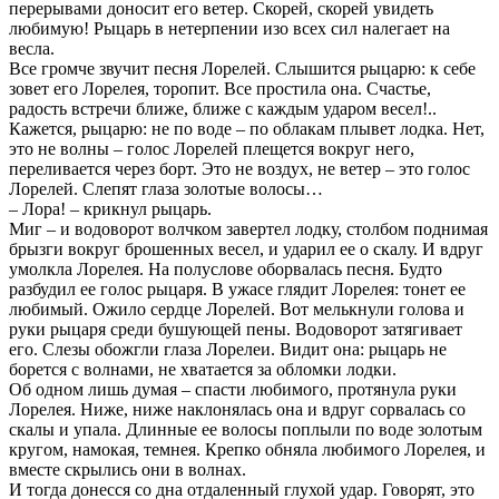
перерывами доносит его ветер. Скорей, скорей увидеть
любимую! Рыцарь в нетерпении изо всех сил налегает на
весла.
Все громче звучит песня Лорелей. Слышится рыцарю: к себе
зовет его Лорелея, торопит. Все простила она. Счастье,
радость встречи ближе, ближе с каждым ударом весел!..
Кажется, рыцарю: не по воде – по облакам плывет лодка. Нет,
это не волны – голос Лорелей плещется вокруг него,
переливается через борт. Это не воздух, не ветер – это голос
Лорелей. Слепят глаза золотые волосы…
– Лора! – крикнул рыцарь.
Миг – и водоворот волчком завертел лодку, столбом поднимая
брызги вокруг брошенных весел, и ударил ее о скалу. И вдруг
умолкла Лорелея. На полуслове оборвалась песня. Будто
разбудил ее голос рыцаря. В ужасе глядит Лорелея: тонет ее
любимый. Ожило сердце Лорелей. Вот мелькнули голова и
руки рыцаря среди бушующей пены. Водоворот затягивает
его. Слезы обожгли глаза Лорелеи. Видит она: рыцарь не
борется с волнами, не хватается за обломки лодки.
Об одном лишь думая – спасти любимого, протянула руки
Лорелея. Ниже, ниже наклонялась она и вдруг сорвалась со
скалы и упала. Длинные ее волосы поплыли по воде золотым
кругом, намокая, темнея. Крепко обняла любимого Лорелея, и
вместе скрылись они в волнах.
И тогда донесся со дна отдаленный глухой удар. Говорят, это