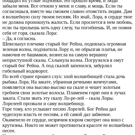
пощадил их утлые лодчонки. Но прошло время, и люди
забыли меня. Все отняли у меня: и славу, и мощь. Если ты
согласишься, вместе мы сможем славно отомстить людям. Дам
я волшебную силу твоим песням. Но знай, Лора, в сердце твое
не должна проникнуть жалость. Если проснется в нем любовь,
если ты прольешь хоть одну слезу, ты погибнешь. И, не помня
себя от горя, сказала Лора:
– Да, я согласна.
Шевельнул плечами старый бог Рейна, поднялась огромная
зеленая волна, подхватила Лору и, не обрызгав платья, не
намочив ее башмаков, вознесла на самую вершину
неприступной скалы. Схлынула волна. Погрузился в омут
старый бог Рейна. А под скалой запенился, забурлил
гибельный водоворот.
По всей стране прошел слух: злой волшебницей стала дочь
рыбака Лора. На закате, убранная речными жемчугами,
появляется она высоко-высоко на скале и чешет золотым
гребнем свои золотые волосы. Пламенем горят они в лучах
заката. Стали звать эту скалу Ло-ре-лей – скала Лоры.
Лорелеей прозвали и саму волшебницу.
Горе тому, кто услышит песню Лорелей. Бог Рейна дал
чудесную власть ее песням, а ей самой дал забвение.
Окаменело ее сердце, незрячим взором смотрит она вниз с
крутизны. Никто не может противиться красоте ее волшебных
песен.