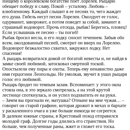
Нищему о королевском богатстве поет Лорелея. Рыцарю
обещает победу и славу. Покой – усталому. Любовь –
влюбленному. Каждый слышит в ее песнях то, чего жаждет
его душа. Гибель несут песни Лорелеи. Околдует ее голос,
одурманит, заворожит, а потом поведет за собой, заманит в
страшный водоворот. Прочь отсюда, рыбак! Берегись, пловец!
Если услышишь ее песню – ты погиб!
Рыбак бросил весла, и его лодку сносит течением. Забыв обо
всем, околдованный песней, смотрит он вверх на Лорелею.
Водоворот безжалостно схватил, закружил лодку. Нет
спасения!
А рыцарь возвратился домой от богатой невесты и, не найдя в
замке своей любимой, затосковал смертной тоской.
Опостылели ему пиры и охоты. Теперь ему ненавистно даже
имя герцогини Леопольды. Не умолкая, звучит в ушах рыцаря
голос его любимой.
Рыцарь бродит по темным залам. Вспоминает: у этого окна
стояла она, в это зеркало смотрелась, а на этой крутой
лестнице споткнулась, и он успел подхватить ее на руки.
– Зачем вы прогнали ее, матушка? Отныне вы мне чужая… –
говорит он старой графине, которая дрожит в мехах и бархате
у раскаленного очага и уже больше никогда не согреется.
В далекие южные страны, в Крестовый поход отправился
молодой граф. Долгие годы длились его странствия. Но
больше, чем полученные раны, жжет и гложет его тоска.