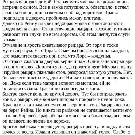
Рыцарь вернулся домой. Старая мать умерла, не дождавшись
встречи с сыном. Все в замке потускнело, обветшало, истлел
флаг на башне, и неразличим герб над воротами. Травы
подползли к дверям, пробились между плитами.
Далеко по Рейну плывет недобрая молва о золотоволосой
колдунье на скале. Странствующие рыцари, захожие путники
разносят эти слухи по всем дорогам. Об этом шепчутся слуги
в замке.
Отчаяние и ярость охватывают рыцаря. От горя и тоски
мутится разум. Его Лора!.. С мечом бросается он на каждого,
кто осмелится сказать при нем, что Лора – колдунья.
От страха сжался за дверью верный паж. Один заперся рыцарь
в своих покоях. Доносятся оттуда грохот и лязг. Мечом в щепу
изрубил рыцарь тяжелый стол, разбросал золотую утварь. Нет,
больше его никто не удержит! Ничьих советов не послушается
он. Даже если тень матери встанет из могилы, ей не
остановить сына. Граф приказал оседлать коня.
Быстро скачет конь по крутой дороге. Тут бы попридержать
коня, а рыцарь еще вонзает шпоры в покрытые пеной бока.
Красным закатным огнем горят вершины гор. Рыцарь выехал
на берег Рейна. Но никто из рыбаков не соглашается везти его
к скале Лорелей. Граф обещал им все свои богатства, все, чем
он владеет, но жизнь им дороже.
Бросив рыбакам кошель денег, рыцарь прыгнул в лодку и сам
взялся за весла. Издали услышал он знакомый голос. Слабо, с