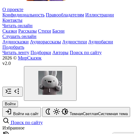
О проекте
Конфидициальность
Правообладателям
Иллюстрации
Контакты
Читать онлайн
Сказки
Рассказы
Стихи
Басни
Слушать онлайн
Аудиосказки
Аудиорассказы
Аудиостихи
Аудиобасни
Подобрать
Читать ленту
Подборки
Авторы
Поиск по сайту
2026 ©
МирСказок
v2.0
Войти
Войти на сайт
Темная
Светлая
Системная
тема
Поиск по сайту
Избранное