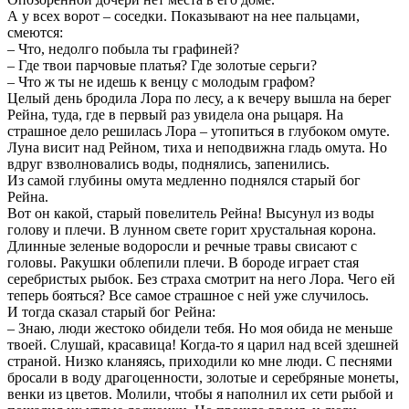
А у всех ворот – соседки. Показывают на нее пальцами,
смеются:
– Что, недолго побыла ты графиней?
– Где твои парчовые платья? Где золотые серьги?
– Что ж ты не идешь к венцу с молодым графом?
Целый день бродила Лора по лесу, а к вечеру вышла на берег
Рейна, туда, где в первый раз увидела она рыцаря. На
страшное дело решилась Лора – утопиться в глубоком омуте.
Луна висит над Рейном, тиха и неподвижна гладь омута. Но
вдруг взволновались воды, поднялись, запенились.
Из самой глубины омута медленно поднялся старый бог
Рейна.
Вот он какой, старый повелитель Рейна! Высунул из воды
голову и плечи. В лунном свете горит хрустальная корона.
Длинные зеленые водоросли и речные травы свисают с
головы. Ракушки облепили плечи. В бороде играет стая
серебристых рыбок. Без страха смотрит на него Лора. Чего ей
теперь бояться? Все самое страшное с ней уже случилось.
И тогда сказал старый бог Рейна:
– Знаю, люди жестоко обидели тебя. Но моя обида не меньше
твоей. Слушай, красавица! Когда-то я царил над всей здешней
страной. Низко кланяясь, приходили ко мне люди. С песнями
бросали в воду драгоценности, золотые и серебряные монеты,
венки из цветов. Молили, чтобы я наполнил их сети рыбой и