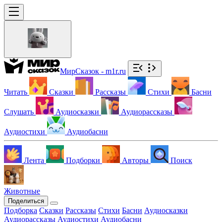
МирСказок - m1r.ru
Читать
Сказки
Рассказы
Стихи
Басни
Слушать
Аудиосказки
Аудиорассказы
Аудиостихи
Аудиобасни
Лента
Подборки
Авторы
Поиск
Животные
Поделиться
Подборка
Сказки
Рассказы
Стихи
Басни
Аудиосказки
Аудиорассказы
Аудиостихи
Аудиобасни