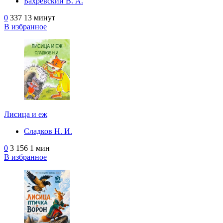
Бахревский В. А.
0
337
13 минут
В избранное
Лисица и еж
Сладков Н. И.
0
3 156
1 мин
В избранное