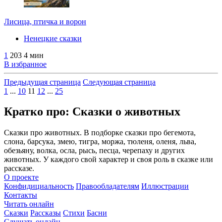
Лисица, птичка и ворон
Ненецкие сказки
1
203
4 мин
В избранное
Предыдущая страница
Следующая страница
1
...
10
11
12
...
25
Кратко про: Сказки о животных
Сказки про животных. В подборке сказки про бегемота,
слона, барсука, змею, тигра, моржа, тюленя, оленя, льва,
обезьяну, волка, осла, рысь, песца, черепаху и других
животных. У каждого свой характер и своя роль в сказке или
рассказе.
О проекте
Конфидициальность
Правообладателям
Иллюстрации
Контакты
Читать онлайн
Сказки
Рассказы
Стихи
Басни
Слушать онлайн