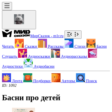
МирСказок - m1r.ru
Читать
Сказки
Рассказы
Стихи
Басни
Слушать
Аудиосказки
Аудиорассказы
Аудиостихи
Аудиобасни
Лента
Подборки
Авторы
Поиск
ID: 1092
Басни про детей