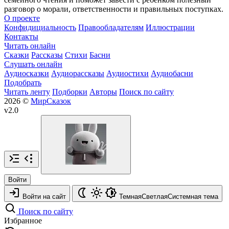
разговор о морали, ответственности и правильных поступках.
О проекте
Конфидициальность
Правообладателям
Иллюстрации
Контакты
Читать онлайн
Сказки
Рассказы
Стихи
Басни
Слушать онлайн
Аудиосказки
Аудиорассказы
Аудиостихи
Аудиобасни
Подобрать
Читать ленту
Подборки
Авторы
Поиск по сайту
2026 ©
МирСказок
v2.0
Войти
Войти на сайт
Темная
Светлая
Системная
тема
Поиск по сайту
Избранное