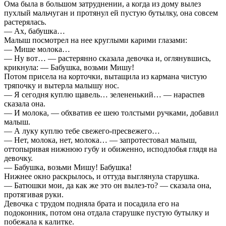
Ома была в большом затруднении, а когда из дому вылез
пухлый мальчуган и протянул ей пустую бутылку, она совсем
растерялась.
— Ах, бабушка…
Малыш посмотрел на нее круглыми карими глазами:
— Мише молока…
— Ну вот… — растерянно сказала девочка и, оглянувшись,
крикнула: — Бабушка, возьми Мишу!
Потом присела на корточки, вытащила из кармана чистую
тряпочку и вытерла малышу нос.
— Я сегодня куплю щавель… зелененький… — нараспев
сказала она.
— И молока, — обхватив ее шею толстыми ручками, добавил
малыш.
— А луку куплю тебе свежего-пресвежего…
— Нет, молока, нет, молока… — запротестовал малыш,
оттопыривая нижнюю губу и обиженно, исподлобья глядя на
девочку.
— Бабушка, возьми Мишу! Бабушка!
Нижнее окно раскрылось, и оттуда выглянула старушка.
— Батюшки мои, да как же это он вылез-то? — сказала она,
протягивая руки.
Девочка с трудом подняла брата и посадила его на
подоконник, потом она отдала старушке пустую бутылку и
побежала к калитке.