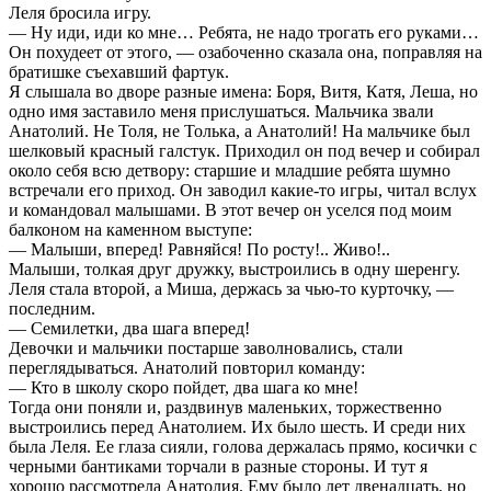
Леля бросила игру.
— Ну иди, иди ко мне… Ребята, не надо трогать его руками…
Он похудеет от этого, — озабоченно сказала она, поправляя на
братишке съехавший фартук.
Я слышала во дворе разные имена: Боря, Витя, Катя, Леша, но
одно имя заставило меня прислушаться. Мальчика звали
Анатолий. Не Толя, не Толька, а Анатолий! На мальчике был
шелковый красный галстук. Приходил он под вечер и собирал
около себя всю детвору: старшие и младшие ребята шумно
встречали его приход. Он заводил какие-то игры, читал вслух
и командовал малышами. В этот вечер он уселся под моим
балконом на каменном выступе:
— Малыши, вперед! Равняйся! По росту!.. Живо!..
Малыши, толкая друг дружку, выстроились в одну шеренгу.
Леля стала второй, а Миша, держась за чью-то курточку, —
последним.
— Семилетки, два шага вперед!
Девочки и мальчики постарше заволновались, стали
переглядываться. Анатолий повторил команду:
— Кто в школу скоро пойдет, два шага ко мне!
Тогда они поняли и, раздвинув маленьких, торжественно
выстроились перед Анатолием. Их было шесть. И среди них
была Леля. Ее глаза сияли, голова держалась прямо, косички с
черными бантиками торчали в разные стороны. И тут я
хорошо рассмотрела Анатолия. Ему было лет двенадцать, но