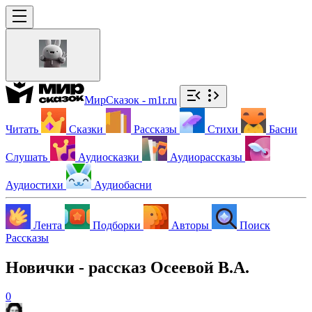
МирСказок - m1r.ru
Читать
Сказки
Рассказы
Стихи
Басни
Слушать
Аудиосказки
Аудиорассказы
Аудиостихи
Аудиобасни
Лента
Подборки
Авторы
Поиск
Рассказы
Новички - рассказ Осеевой В.А.
0