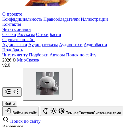
О проекте
Конфидициальность
Правообладателям
Иллюстрации
Контакты
Читать онлайн
Сказки
Рассказы
Стихи
Басни
Слушать онлайн
Аудиосказки
Аудиорассказы
Аудиостихи
Аудиобасни
Подобрать
Читать ленту
Подборки
Авторы
Поиск по сайту
2026 ©
МирСказок
v2.0
Войти
Войти на сайт
Темная
Светлая
Системная
тема
Поиск по сайту
Избранное