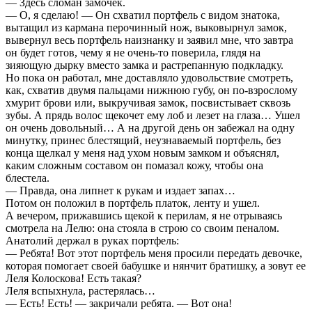
— Здесь сломан замочек.
— О, я сделаю! — Он схватил портфель с видом знатока,
вытащил из кармана перочинный нож, выковырнул замок,
вывернул весь портфель наизнанку и заявил мне, что завтра
он будет готов, чему я не очень-то поверила, глядя на
зияющую дырку вместо замка и растрепанную подкладку.
Но пока он работал, мне доставляло удовольствие смотреть,
как, схватив двумя пальцами нижнюю губу, он по-взрослому
хмурит брови или, выкручивая замок, посвистывает сквозь
зубы. А прядь волос щекочет ему лоб и лезет на глаза… Ушел
он очень довольный… А на другой день он забежал на одну
минутку, принес блестящий, неузнаваемый портфель, без
конца щелкал у меня над ухом новым замком и объяснял,
каким сложным составом он помазал кожу, чтобы она
блестела.
— Правда, она липнет к рукам и издает запах…
Потом он положил в портфель платок, ленту и ушел.
А вечером, прижавшись щекой к перилам, я не отрываясь
смотрела на Лелю: она стояла в строю со своим пеналом.
Анатолий держал в руках портфель:
— Ребята! Вот этот портфель меня просили передать девочке,
которая помогает своей бабушке и нянчит братишку, а зовут ее
Леля Колоскова! Есть такая?
Леля вспыхнула, растерялась…
— Есть! Есть! — закричали ребята. — Вот она!