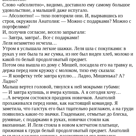
Слово «абсолютно», видимо, доставило ему самому большое
удовольствие, а малышей даже испугало.
— Абсолютно! — тихо повторяли они. И, вырвавшись из
строя, окружили Анатолия: — Можно с подарками? Можно с
портфелями?
И, получив согласие, весело запрыгали:
— Завтра, завтра!.. Все с подарками!
Леля незаметно исчезла…
Утром я услышала легкие шажки. Леля шла с покупками: в
руках у нее была та же сумка, из нее был виден хлеб, молоко и
какой-то белый продолговатый предмет.
Потом она вышла из дому с Мишей, посадила его на травку и,
держа перед ним кружку с молоком, тихо ему сказала:
— Я конфетку тебе завтра куплю… Ладно, Мишенька? А?
Ладно?
Малыш вертел головой, тянулся к ней мокрыми губами:
— И завтра купишь, и вчера купишь. А я сегодня хочу…
…А вечером состоялся праздник новичков. Анатолий
прохаживался перед ними, как настоящий командир. Я
заметила, что галстук его был тщательно разглажен, а на груди
появились какие-то значки. Гладенькие, отмытые до блеска,
румяные, с подарками в руках, новички стояли как
вкопанные. И Леля стояла в новом клетчатом платьице,
прижимая к груди белый продолговатый предмет. Анатолий
вызывал каждого новичка, рассматривал его тетрадки,