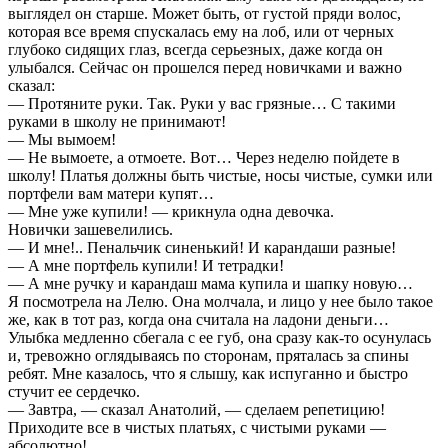
выглядел он старше. Может быть, от густой пряди волос,
которая все время спускалась ему на лоб, или от черных
глубоко сидящих глаз, всегда серьезных, даже когда он
улыбался. Сейчас он прошелся перед новичками и важно
сказал:
— Протяните руки. Так. Руки у вас грязные… С такими
руками в школу не принимают!
— Мы вымоем!
— Не вымоете, а отмоете. Вот… Через неделю пойдете в
школу! Платья должны быть чистые, носы чистые, сумки или
портфели вам матери купят…
— Мне уже купили! — крикнула одна девочка.
Новички зашевелились.
— И мне!.. Пенальчик синенький! И карандаши разные!
— А мне портфель купили! И тетрадки!
— А мне ручку и карандаш мама купила и шапку новую…
Я посмотрела на Лелю. Она молчала, и лицо у нее было такое
же, как в тот раз, когда она считала на ладони деньги…
Улыбка медленно сбегала с ее губ, она сразу как-то осунулась
и, тревожно оглядываясь по сторонам, пряталась за спины
ребят. Мне казалось, что я слышу, как испуганно и быстро
стучит ее сердечко.
— Завтра, — сказал Анатолий, — сделаем репетицию!
Приходите все в чистых платьях, с чистыми руками —
абсолютно!