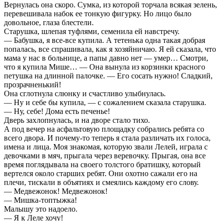
Вернулась она скоро. Сумка, из которой торчала всякая зелень,
перевешивала набок ее тонкую фигурку. Но лицо было
довольное, глаза блестели.
Старушка, шлепая туфлями, семенила ей навстречу.
— Бабушка, я все-все купила. А тетенька одна такая добрая
попалась, все спрашивала, как я хозяйничаю. Я ей сказала, что
мама у нас в больнице, а папы давно нет — умер… Смотри,
что я купила Мише… — Она вынула из корзинки красного
петушка на длинной палочке. — Его сосать нужно! Сладкий,
прозрачненький!
Она сглотнула слюнку и счастливо улыбнулась.
— Ну и себе бы купила, — с сожалением сказала старушка.
— Ну, себе! Дома есть печенье!
Дверь захлопнулась, и на дворе стало тихо.
А под вечер на асфальтовую площадку собрались ребята со
всего двора. И почему-то теперь я стала различать их голоса,
имена и лица. Моя знакомая, которую звали Лелей, играла с
девочками в мяч, прыгала через веревочку. Прыгая, она все
время поглядывала на своего толстого братишку, который
вертелся около старших ребят. Они охотно сажали его на
плечи, тискали в объятиях и смеялись каждому его слову.
— Медвежонок! Медвежонок!
— Мишка-топтыжка!
Малышу это надоело.
— Я к Леле хочу!