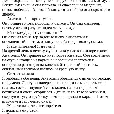
Леля покраснела, взяла у него из рук пенал и пошла к дому…
Ребята смеялись, а она плакала. И сначала шла медленно,
потом побежала. Анатолий кинулся за ней, но она скрылась в
дверях.
— Анатолий! — крикнула я.
Он поднял голову, подошел к балкону. Он был озадачен,
потому что ни разу не видел меня прежде.
— Ей некому дарить, понимаешь?
Он слушал меня, тер ладонью щеку, виноватый и
опечаленный. Потом, откинув со лба прядь волос, сказал:
— Я все исправлю! Я не знал!
На другой день к вечеру я услышала у нас в коридоре голос
Анатолия. Он пришел ко мне посоветоваться. Сел возле меня
на стул, вытащил из кармана небольшой сверточек и
осторожно разгладил на коленях батистовый платочек,
обвязанный голубым шелком, и красную ленту:
— Сестренка дала…
Я одобрила обе вещи. Анатолий обращался с ними осторожно
и неумело. Ленту он навертел на палец и не мог снять ее, а
платок, соскользнувший с его колен, нашел под своим
ботинком и очень огорчился. Дул на него, тряс за кончик и,
свернув в тугую трубочку, наконец спрятал в карман. Потом
вздохнул и задумчиво сказал:
— Жаль только, что нет портфеля.
Я показала ему свой: