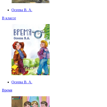
Осеева В. А.
В классе
Осеева В. А.
Время