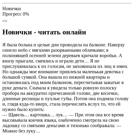
Новички
Прогресс
0
%
Новички - читать онлайн
Я была больна и целые дни проводила на балконе. Наверху
синело небо с мягкими разорванными облачками; в
полинявшей осенней зелени деревьев кричали воробьи. А
внизу прыгали, смеялись и играли дети… Я не
прислушивалась к их голосам, не запоминала их лиц и имен.
Но однажды мое внимание привлекла маленькая девочка с
большой сумкой. Она вышла из нижней квартиры и
остановилась под моим балконом, пересчитывая зажатые в
руке деньги. Сначала я увидела только ровную полоску
пробора на аккуратно причесанной голове, две косички,
длинные ресницы и пухлые губы. Потом она подняла голову
и, глядя куда-то вверх, стала перечислять вслух то, что ей
нужно было купить:
— Щавель… картошка… лук… — При этом она все время
высовывала кончик языка, озабоченно смотрела на свою
ладошку со смятыми деньгами и тихонько соображала: —
Можно без луку…