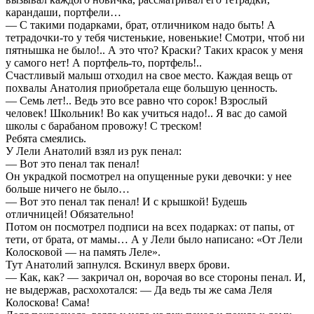
карандаши, портфели…
— С такими подарками, брат, отличником надо быть! А
тетрадочки-то у тебя чистенькие, новенькие! Смотри, чтоб ни
пятнышка не было!.. А это что? Краски? Таких красок у меня
у самого нет! А портфель-то, портфель!..
Счастливый малыш отходил на свое место. Каждая вещь от
похвалы Анатолия приобретала еще большую ценность.
— Семь лет!.. Ведь это все равно что сорок! Взрослый
человек! Школьник! Во как учиться надо!.. Я вас до самой
школы с барабаном провожу! С треском!
Ребята смеялись.
У Лели Анатолий взял из рук пенал:
— Вот это пенал так пенал!
Он украдкой посмотрел на опущенные руки девочки: у нее
больше ничего не было…
— Вот это пенал так пенал! И с крышкой! Будешь
отличницей! Обязательно!
Потом он посмотрел подписи на всех подарках: от папы, от
тети, от брата, от мамы… А у Лели было написано: «От Лели
Колосковой — на память Леле».
Тут Анатолий запнулся. Вскинул вверх брови.
— Как, как? — закричал он, ворочая во все стороны пенал. И,
не выдержав, расхохотался: — Да ведь ты же сама Леля
Колоскова! Сама!