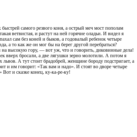
 быстрей самого резвого коня, а острый меч мост пополам
акая ветвистая, и растут на ней горячие оладьи. И видел я
г пахал сам без коней и быков, а годовалый ребенок четыре
да, а то как же он мог бы на берег другой перебраться?
 на высокую гору, — вот уж, что и говорить, диковинные дела!
чек вверх бросали, а две лягушки зерно молотили. А потом я
х львов. А тут стоит брадобрей, женщине бороду подстригает, а
оит и им говорит: «Так вам и надо». И стоят во дворе четыре
» Вот и сказке конец, ку-ка-ре-ку!