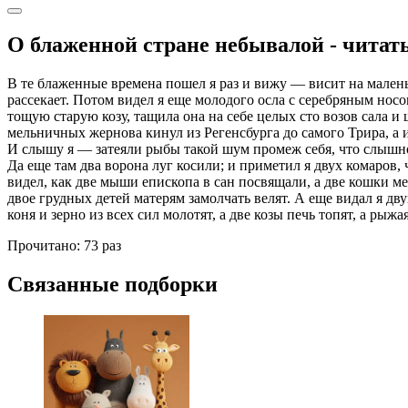
О блаженной стране небывалой - читат
В те блаженные времена пошел я раз и вижу — висит на малень
рассекает. Потом видел я еще молодого осла с серебряным носом
тощую старую козу, тащила она на себе целых сто возов сала и 
мельничных жернова кинул из Регенсбурга до самого Трира, а из
И слышу я — затеяли рыбы такой шум промеж себя, что слышно 
Да еще там два ворона луг косили; и приметил я двух комаров, 
видел, как две мыши епископа в сан посвящали, а две кошки ме
двое грудных детей матерям замолчать велят. А еще видал я дву
коня и зерно из всех сил молотят, а две козы печь топят, а рыжа
Прочитано:
73 раз
Связанные подборки