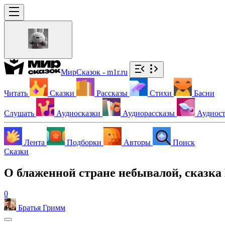
МирСказок - m1r.ru
Читать
Сказки
Рассказы
Стихи
Басни
Слушать
Аудиосказки
Аудиорассказы
Аудиос
Лента
Подборки
Авторы
Поиск
Сказки
О блаженной стране небывалой, сказка
0
Братья Гримм