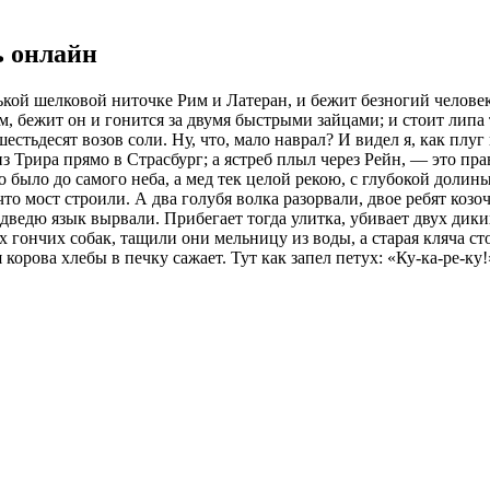
ь онлайн
кой шелковой ниточке Рим и Латеран, и бежит безногий человек
, бежит он и гонится за двумя быстрыми зайцами; и стоит липа т
шестьдесят возов соли. Ну, что, мало наврал? И видел я, как плу
 Трира прямо в Страсбург; а ястреб плыл через Рейн, — это прав
было до самого неба, а мед тек целой рекою, с глубокой долины
что мост строили. А два голубя волка разорвали, двое ребят козо
дведю язык вырвали. Прибегает тогда улитка, убивает двух дики
х гончих собак, тащили они мельницу из воды, а старая кляча ст
я корова хлебы в печку сажает. Тут как запел петух: «Ку-ка-ре-ку!