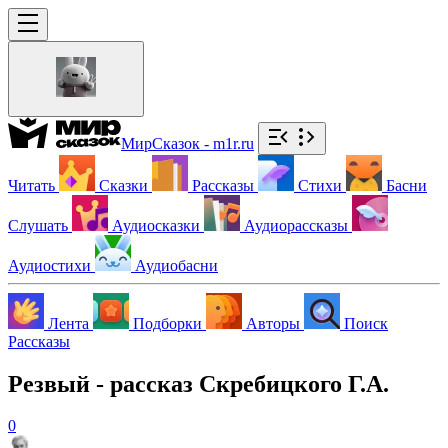
МирСказок - m1r.ru
Читать
Сказки
Рассказы
Стихи
Басни
Слушать
Аудиосказки
Аудиорассказы
Аудиостихи
Аудиобасни
Лента
Подборки
Авторы
Поиск
Рассказы
Резвый - рассказ Скребицкого Г.А.
0