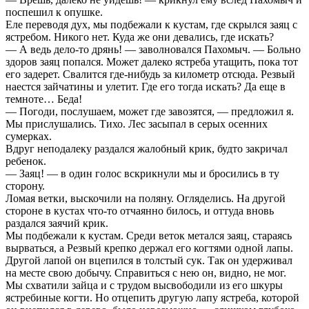
поспешил к опушке.
Еле переводя дух, мы подбежали к кустам, где скрылся заяц с
ястребом. Никого нет. Куда же они девались, где искать?
— А ведь дело-то дрянь! — заволновался Пахомыч. — Больно
здоров заяц попался. Может далеко ястреба утащить, пока тот
его задерет. Свалится где-нибудь за километр отсюда. Резвый
наестся зайчатины и улетит. Где его тогда искать? Да еще в
темноте… Беда!
— Погоди, послушаем, может где завозятся, — предложил я.
Мы прислушались. Тихо. Лес засыпал в серых осенних
сумерках.
Вдруг неподалеку раздался жалобный крик, будто закричал
ребенок.
— Заяц! — в один голос вскрикнули мы и бросились в ту
сторону.
Ломая ветки, выскочили на поляну. Огляделись. На другой
стороне в кустах что-то отчаянно билось, и оттуда вновь
раздался заячий крик.
Мы подбежали к кустам. Среди веток метался заяц, стараясь
вырваться, а Резвый крепко держал его когтями одной лапы.
Другой лапой он вцепился в толстый сук. Так он удерживал
на месте свою добычу. Справиться с нею он, видно, не мог.
Мы схватили зайца и с трудом высвободили из его шкуры
ястребиные когти. Но отцепить другую лапу ястреба, которой