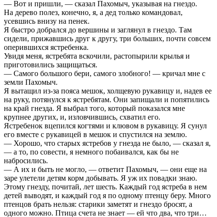
— Вот и пришли, — сказал Пахомыч, указывая на гнездо.
На дерево полез, конечно, я, а дед только командовал,
усевшись внизу на пенек.
Я быстро добрался до вершины и заглянул в гнездо. Там
сидели, прижавшись друг к другу, три больших, почти совсем
оперившихся ястребенка.
Увидя меня, ястребята вскочили, растопырили крылья и
приготовились защищаться.
— Самого большого бери, самого злобного! — кричал мне с
земли Пахомыч.
Я вытащил из-за пояса мешок, холщевую рукавицу и, надев ее
на руку, потянулся к ястребятам. Они запищали и попятились
на край гнезда. Я выбрал того, который показался мне
крупнее других, и, изловчившись, схватил его.
Ястребенок вцепился когтями и клювом в рукавицу. Я сунул
его вместе с рукавицей в мешок и спустился на землю.
— Хорошо, что старых ястребов у гнезда не было, — сказал я,
— а то, по совести, я немного побаивался, как бы не
набросились.
— А их и быть не могло, — ответит Пахомыч, — они еще на
заре улетели детям корм добывать. Я уж их повадки знаю.
Этому гнезду, почитай, лет шесть. Каждый год ястреба в нем
детей выводят, и каждый год я по одному птенцу беру. Много
птенцов брать нельзя: старики заметят и гнездо бросят, а
одного можно. Птица счета не знает — ей что два, что три…