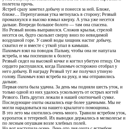
полетела прочь.
Ястреб сразу заметил добычу и понесся за ней. Ближе,
ближе… Перепуганная утка метнулась в сторону; Резвый
промахнулся и высоко взмыл кверху. А утка уже несется
дальше. Впереди большое болото — там она спасена.
Но Резвый вновь выправился. Сложив крылья, стрелой
несется он, будто скользит сверху вниз по невидимой
воздушной горе. У самой воды хищник настиг добычу,
схватил ее и вместе с уткой упал в камыши.
Пахомыч взял на поводок Пальму, чтобы она не напугала
ястреба, и мы поспешили к болоту.
Резвый сидел на высокой кочке и когтил убитую птицу. Он
сердито распушился, когда Пахомыч осторожно отобрал у
него добычу. В награду Резвый тут же получил утиную
голову. Пахомыч взял ястреба на руку, и мы отправились
дальше.
Первая охота была удачна. За день мы подняли шесть уток, и
только одной из них удалось ускользнуть от острых когтей
Резвого. Пять других лежали в нашей охотничьей сумке.
Последующие охоты оказались еще более удачными. Мы не
могли нарадоваться на нашего крылатого помощника.
В это лето мы охотились очень много. Травили ястребом уток,
куропаток и тетеревей. Их выводки держались в мелколесье и
по лесным опушкам возле хлебных полей.
Но вот наступила осень. День ото дня охота с ястребом