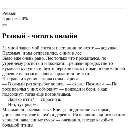
Резвый
Прогресс
0
%
Резвый - читать онлайн
За мной зашел мой сосед и наставник по охоте — дедушка
Пахомыч, и мы отправились с ним в лес.
Было еще очень рано. Лес только что просыпался, по-
утреннему росистый и звонкий. Трещали дрозды, где-то
куковала кукушка и, будто перекликаясь с ними, в ближайшей
деревне на разные голоса горланили петухи.
На траве и кустах лежала сильная роса.
— В самый раз ястребят ловить, — сказал Пахомыч. — По
росе крылья у них обмокнут — подходи и бери, а как
подсохнут, тогда еще погоняешься.
— Далеко итти? — спросил я.
— Нет, тут рядом.
Мы вышли в мелколесье. Кое-где поднимались старые,
уцелевшие после вырубки деревья. На вершине одного из них
чернели наваленные сучья — очевидно, гнездо какой-то
большой птицы.