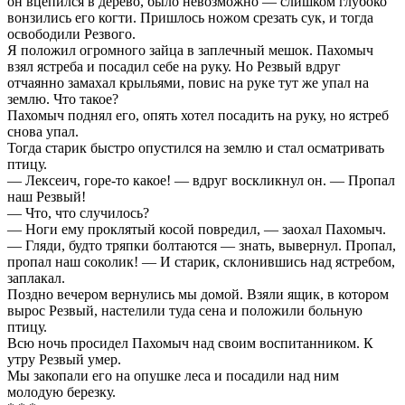
он вцепился в дерево, было невозможно — слишком глубоко
вонзились его когти. Пришлось ножом срезать сук, и тогда
освободили Резвого.
Я положил огромного зайца в заплечный мешок. Пахомыч
взял ястреба и посадил себе на руку. Но Резвый вдруг
отчаянно замахал крыльями, повис на руке тут же упал на
землю. Что такое?
Пахомыч поднял его, опять хотел посадить на руку, но ястреб
снова упал.
Тогда старик быстро опустился на землю и стал осматривать
птицу.
— Лексеич, горе-то какое! — вдруг воскликнул он. — Пропал
наш Резвый!
— Что, что случилось?
— Ноги ему проклятый косой повредил, — заохал Пахомыч.
— Гляди, будто тряпки болтаются — знать, вывернул. Пропал,
пропал наш соколик! — И старик, склонившись над ястребом,
заплакал.
Поздно вечером вернулись мы домой. Взяли ящик, в котором
вырос Резвый, настелили туда сена и положили больную
птицу.
Всю ночь просидел Пахомыч над своим воспитанником. К
утру Резвый умер.
Мы закопали его на опушке леса и посадили над ним
молодую березку.