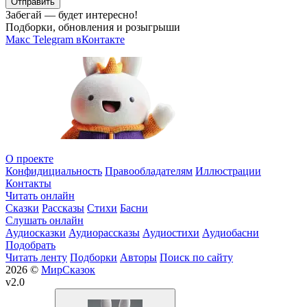
Отправить
Забегай — будет интересно!
Подборки, обновления и розыгрыши
Макс
Telegram
вКонтакте
О проекте
Конфидициальность
Правообладателям
Иллюстрации
Контакты
Читать онлайн
Сказки
Рассказы
Стихи
Басни
Слушать онлайн
Аудиосказки
Аудиорассказы
Аудиостихи
Аудиобасни
Подобрать
Читать ленту
Подборки
Авторы
Поиск по сайту
2026 ©
МирСказок
v2.0