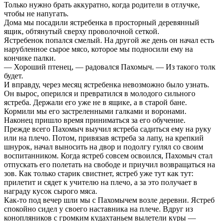
Только нужно брать аккуратно, когда родители в отлучке,
чтобы не напугать.
Дома мы посадили ястребенка в просторный деревянный
ящик, обтянутый сверху проволочной сеткой.
Ястребенок попался смелый. На другой же день он начал есть
нарубленное сырое мясо, которое мы подносили ему на
кончике палки.
— Хороший птенец, — радовался Пахомыч. — Из такого толк
будет.
И вправду, через месяц ястребенка невозможно было узнать.
Он вырос, оперился и превратился в молодого сильного
ястреба. Держали его уже не в ящике, а в старой бане.
Кормили мы его застреленными галками и воронами.
Наконец пришло время приниматься за его обучение.
Прежде всего Пахомыч выучил ястреба садиться ему на руку
или на плечо. Потом, привязав ястреба за лапу, на крепкий
шнурок, начал выносить на двор и подолгу гулял со своим
воспитанником. Когда ястреб совсем освоился, Пахомыч стал
отпускать его полетать на свободе и приучил возвращаться на
зов. Как только старик свистнет, ястреб уже тут как тут:
прилетит и сядет к учителю на плечо, а за это получает в
награду кусок сырого мяса.
Как-то под вечер шли мы с Пахомычем возле деревни. Ястреб
спокойно сидел у своего наставника на плече. Вдруг из
конопляников с громким кудахтаньем вылетели куры —