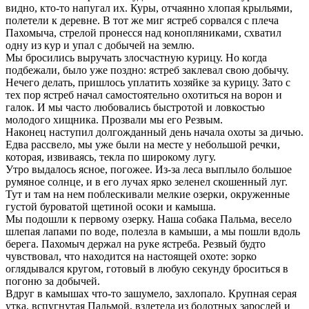
видно, кто-то напугал их. Куры, отчаянно хлопая крыльями,
полетели к деревне. В тот же миг ястреб сорвался с плеча
Пахомыча, стрелой пронесся над конопляниками, схватил
одну из кур и упал с добычей на землю.
Мы бросились выручать злосчастную курицу. Но когда
подбежали, было уже поздно: ястреб заклевал свою добычу.
Нечего делать, пришлось уплатить хозяйке за курицу. Зато с
тех пор ястреб начал самостоятельно охотиться на ворон и
галок. И мы часто любовались быстротой и ловкостью
молодого хищника. Прозвали мы его Резвым.
Наконец наступил долгожданный день начала охоты за дичью.
Едва рассвело, мы уже были на месте у небольшой речки,
которая, извиваясь, текла по широкому лугу.
Утро выдалось ясное, погожее. Из-за леса выплыло большое
румяное солнце, и в его лучах ярко зеленел скошенный луг.
Тут и там на нем поблескивали мелкие озерки, окруженные
густой буроватой щетиной осоки и камыша.
Мы подошли к первому озерку. Наша собака Пальма, весело
шлепая лапами по воде, полезла в камыши, а мы пошли вдоль
берега. Пахомыч держал на руке ястреба. Резвый будто
чувствовал, что находится на настоящей охоте: зорко
оглядывался кругом, готовый в любую секунду броситься в
погоню за добычей.
Вдруг в камышах что-то зашумело, захлопало. Крупная серая
утка, вспугнутая Пальмой, взлетела из болотных зарослей и