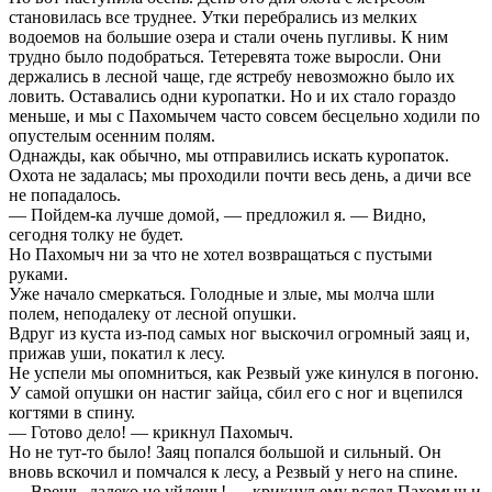
становилась все труднее. Утки перебрались из мелких
водоемов на большие озера и стали очень пугливы. К ним
трудно было подобраться. Тетеревята тоже выросли. Они
держались в лесной чаще, где ястребу невозможно было их
ловить. Оставались одни куропатки. Но и их стало гораздо
меньше, и мы с Пахомычем часто совсем бесцельно ходили по
опустелым осенним полям.
Однажды, как обычно, мы отправились искать куропаток.
Охота не задалась; мы проходили почти весь день, а дичи все
не попадалось.
— Пойдем-ка лучше домой, — предложил я. — Видно,
сегодня толку не будет.
Но Пахомыч ни за что не хотел возвращаться с пустыми
руками.
Уже начало смеркаться. Голодные и злые, мы молча шли
полем, неподалеку от лесной опушки.
Вдруг из куста из-под самых ног выскочил огромный заяц и,
прижав уши, покатил к лесу.
Не успели мы опомниться, как Резвый уже кинулся в погоню.
У самой опушки он настиг зайца, сбил его с ног и вцепился
когтями в спину.
— Готово дело! — крикнул Пахомыч.
Но не тут-то было! Заяц попался большой и сильный. Он
вновь вскочил и помчался к лесу, а Резвый у него на спине.
— Врешь, далеко не уйдешь! — крикнул ему вслед Пахомыч и