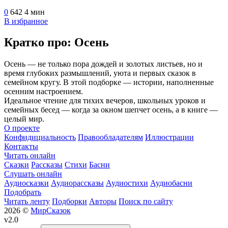
0
642
4 мин
В избранное
Кратко про: Осень
Осень — не только пора дождей и золотых листьев, но и
время глубоких размышлений, уюта и первых сказок в
семейном кругу. В этой подборке — истории, наполненные
осенним настроением.
Идеальное чтение для тихих вечеров, школьных уроков и
семейных бесед — когда за окном шепчет осень, а в книге —
целый мир.
О проекте
Конфидициальность
Правообладателям
Иллюстрации
Контакты
Читать онлайн
Сказки
Рассказы
Стихи
Басни
Слушать онлайн
Аудиосказки
Аудиорассказы
Аудиостихи
Аудиобасни
Подобрать
Читать ленту
Подборки
Авторы
Поиск по сайту
2026 ©
МирСказок
v2.0