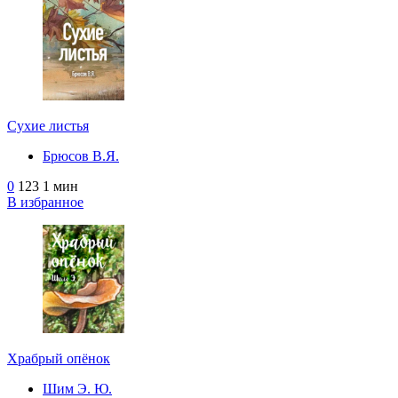
Сухие листья
Брюсов В.Я.
0
123
1 мин
В избранное
Храбрый опёнок
Шим Э. Ю.