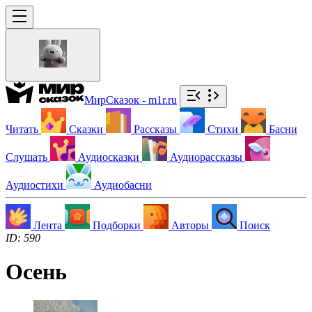
МирСказок - m1r.ru
Читать
Сказки
Рассказы
Стихи
Басни
Слушать
Аудиосказки
Аудиорассказы
Аудиостихи
Аудиобасни
Лента
Подборки
Авторы
Поиск
ID: 590
Осень